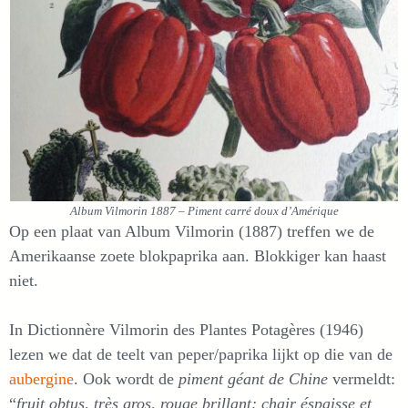
Album Vilmorin 1887 – Piment carré doux d’Amérique
Op een plaat van Album Vilmorin (1887) treffen we de
Amerikaanse zoete blokpaprika aan. Blokkiger kan haast
niet.
In Dictionnère Vilmorin des Plantes Potagères (1946)
lezen we dat de teelt van peper/paprika lijkt op die van de
aubergine
. Ook wordt de
piment géant de Chine
vermeldt:
“
fruit obtus, très gros, rouge brillant; chair éspaisse et