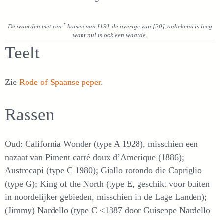
*
De waarden met een
komen van [19], de overige van [20], onbekend is leeg
want nul is ook een waarde.
Teelt
Zie
Rode of Spaanse peper
.
Rassen
Oud: California Wonder (type A 1928), misschien een
nazaat van Piment carré doux d’Amerique (1886);
Austrocapi (type C 1980); Giallo rotondo die Capriglio
(type G); King of the North (type E, geschikt voor buiten
in noordelijker gebieden, misschien in de Lage Landen);
(Jimmy) Nardello (type C <1887 door Guiseppe Nardello