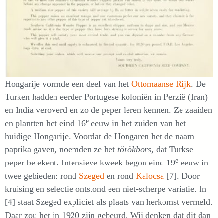
Hongarije vormde een deel van het
Ottomaanse Rijk
. De
Turken hadden eerder Portugese koloniën in Perzië (Iran)
en India veroverd en zo de peper leren kennen. Ze zaaiden
e
en plantten het eind 16
eeuw in het zuiden van het
huidige Hongarije. Voordat de Hongaren het de naam
paprika gaven, noemden ze het
törökbors
, dat Turkse
e
peper betekent. Intensieve kweek begon eind 19
eeuw in
twee gebieden: rond
Szeged
en rond
Kalocsa
[7]. Door
kruising en selectie ontstond een niet-scherpe variatie. In
[4] staat Szeged expliciet als plaats van herkomst vermeld.
Daar zou het in 1920 zijn gebeurd. Wij denken dat dit dan