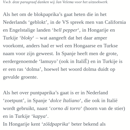
V.w.b. deze paragraaf danken wij Jan Velema voor het uitzoekwerk.
Als het om de blokpaprika’s gaat heten die in het
Nederlands ‘geblokt’, in de VS spreek men van California
en Engelstalige landen ‘
bell pepper
‘, in Hongarije en
Turkije ‘
bloky
‘ – wat aangeeft dat het daar amper
voorkomt, anders had er wel een Hongaarse en Turkse
naam voor zijn geweest. In Spanje heeft men de grote,
eerdergenoemde ‘lamuyo’ (ook in ItaliË) en in Turkije is
er een ras ‘dolma’, hoewel het woord dolma duidt op
gevulde groente.
Als het over puntpaprika’s gaat is er in Nederland
‘zoetpunt’, in Spanje ‘
dolce Italiano
‘, die ook in Italië
wordt gebruikt, naast ‘
corno di torro
‘ (hoorn van de stier)
en in Turkije ‘
kapya
‘.
In Hongarije kent ‘
zöldpaprika
‘ beter bekend als