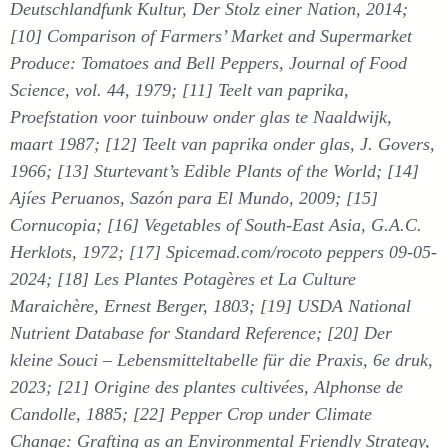
Deutschlandfunk Kultur, Der Stolz einer Nation, 2014;
[10] Comparison of Farmers’ Market and Supermarket
Produce: Tomatoes and Bell Peppers, Journal of Food
Science, vol. 44, 1979; [11] Teelt van paprika,
Proefstation voor tuinbouw onder glas te Naaldwijk,
maart 1987; [12] Teelt van paprika onder glas, J. Govers,
1966; [13] Sturtevant’s Edible Plants of the World; [14]
Ajíes Peruanos, Sazón para El Mundo, 2009; [15]
Cornucopia; [16] Vegetables of South-East Asia, G.A.C.
Herklots, 1972; [17] Spicemad.com/rocoto peppers 09-05-
2024; [18] Les Plantes Potagères et La Culture
Maraichère, Ernest Berger, 1803; [19] USDA National
Nutrient Database for Standard Reference; [20] Der
kleine Souci – Lebensmitteltabelle für die Praxis, 6e druk,
2023; [21] Origine des plantes cultivées, Alphonse de
Candolle, 1885; [22] Pepper Crop under Climate
Change: Grafting as an Environmental Friendly Strategy,