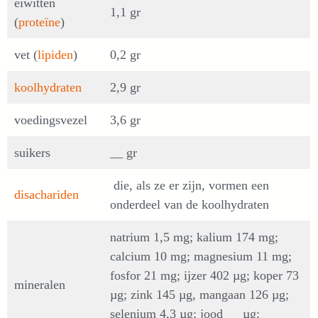
eiwitten
1,1 gr
(
proteïne
)
vet (
lipiden
)
0,2 gr
koolhydraten
2,9 gr
voedingsvezel
3,6 gr
suikers
__ gr
die, als ze er zijn, vormen een
disachariden
onderdeel van de koolhydraten
natrium 1,5 mg; kalium 174 mg;
calcium 10 mg; magnesium 11 mg;
fosfor 21 mg; ijzer 402 µg; koper 73
mineralen
µg; zink 145 µg, mangaan 126 µg;
selenium 4,3 µg; jood __ µg;