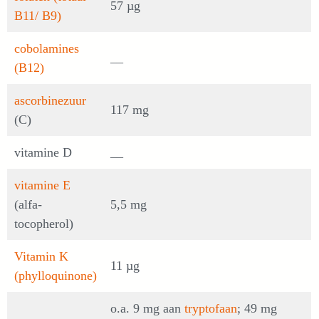
57 µg
B11/ B9)
cobolamines
__
(B12)
ascorbinezuur
117 mg
(C)
vitamine D
__
vitamine E
(alfa-
5,5 mg
tocopherol)
Vitamin K
11 µg
(phylloquinone)
o.a. 9 mg aan
tryptofaan
; 49 mg