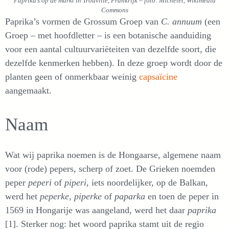
Paprika’s op de markt in Trouville, Frankrijk – foto: Michelet, Wikimedia
Commons
Paprika’s vormen de Grossum Groep van
C. annuum
(een
Groep – met hoofdletter – is een botanische aanduiding
voor een aantal cultuurvariëteiten van dezelfde soort, die
dezelfde kenmerken hebben). In deze groep wordt door de
planten geen of onmerkbaar weinig
capsaïcine
aangemaakt.
Naam
Wat wij paprika noemen is de Hongaarse, algemene naam
voor (rode) pepers, scherp of zoet. De Grieken noemden
peper
peperi
of
piperi
, iets noordelijker, op de Balkan,
werd het
peperke
,
piperke
of
paparka
en toen de peper in
1569 in Hongarije was aangeland, werd het daar
paprika
[1]. Sterker nog: het woord paprika stamt uit de regio