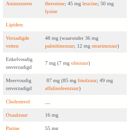
Aminozuren
threonine
; 45 mg
leucine
; 50 mg
lysine
Lipiden
:
Verzadigde
48 mg (waaronder 36 mg
vetten
palmitinezuur
; 12 mg
stearinezuur
)
Enkelvoudig
7 mg (7 mg
oliezuur
)
onverzadigd
Meervoudig
87 mg (85 mg
linolzuur
; 49 mg
onverzadigd
alfalinoleenzuur
)
Cholesterol
__
Oxaalzuur
16 mg
Purine
55 mg