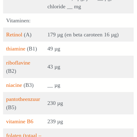
chloride __ mg
Vitaminen:
Retinol
(A)
179 µg (en beta caroteen 16 µg)
thiamine
(B1)
49 µg
riboflavine
43 µg
(B2)
niacine
(B3)
__ µg
pantotheenzuur
230 µg
(B5)
vitamine B6
239 µg
folaten (totaal –