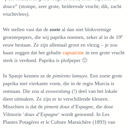
douce
” (stompe, zeer grote, helderrode vrucht; dik, zacht
vruchtvlees).
We stellen vast dat de
zoete
al dan niet blokvormige
e
groentepepers, die wij paprika noemen, zeker al in de 19
eeuw bestaan. Ze zijn allemaal groot en vlezig – je zou
haast zeggen dat het gehalte
capsaïcine
in een grote vrucht
sterk is verdund. Paprika is plofpeper 🙂
In Spanje kennen ze de
pimiento lamuyo
. Een zoete grote
paprika met vierkante vorm, die in de regio Murcia is
ontstaan. Die zou al
eeuwenlang
(!) deel van het lokale
dieet uitmaken. Ze zijn er in verschillende kleuren.
Misschien is dat de
piment doux d’Espagne
, die door
Vilmorin ‘
doux d’Espagne
‘ wordt genoemd. In Les
Plantes Potagères et le Culture Maraichère (1893) van