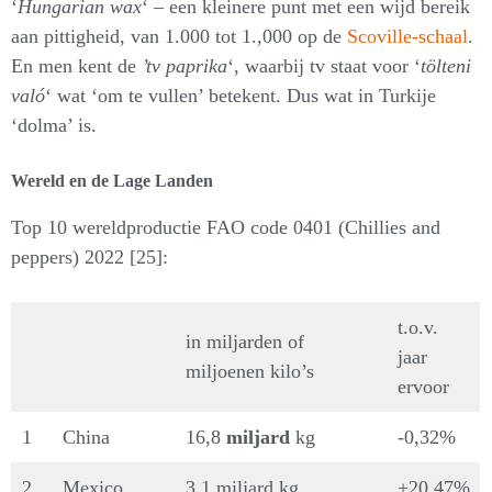
‘
Hungarian wax
‘ – een kleinere punt met een wijd bereik
aan pittigheid, van 1.000 tot 1.,000 op de
Scoville-schaal
.
En men kent de
’tv paprika
‘, waarbij tv staat voor ‘
tölteni
való
‘ wat ‘om te vullen’ betekent. Dus wat in Turkije
‘dolma’ is.
Wereld en de Lage Landen
Top 10 wereldproductie FAO code 0401 (Chillies and
peppers) 2022 [25]:
t.o.v.
in miljarden of
jaar
miljoenen kilo’s
ervoor
1
China
16,8
miljard
kg
-0,32%
2
Mexico
3,1 miljard kg
+20,47%