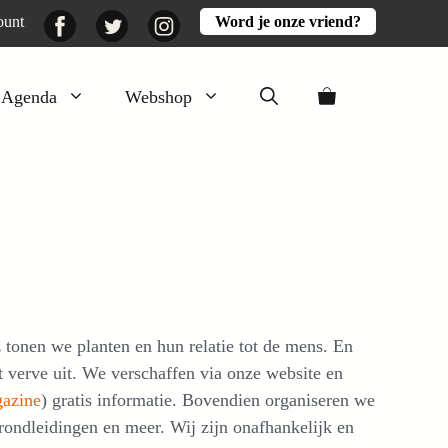
Facebook
Twitter
Instagram
ount
Word je onze vriend?
Agenda
Webshop
Veluwezomer
Aarde en mest
Activiteiten
Boeken
Mooi
onen we planten en hun relatie tot de mens. En
Lekker
verve uit. We verschaffen via onze website en
azine
) gratis informatie. Bovendien organiseren we
rondleidingen en meer. Wij zijn onafhankelijk en