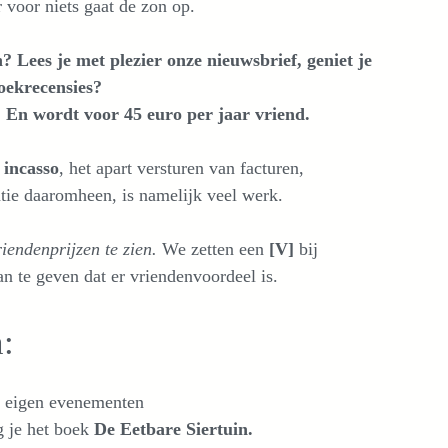
 voor niets gaat de zon op.
? Lees je met plezier onze nieuwsbrief, geniet je
oekrecensies?
.
En wordt voor 45 euro per jaar vriend.
 incasso
, het apart versturen van facturen,
tie daaromheen, is namelijk veel werk.
iendenprijzen te zien.
We zetten een
[V]
bij
an te geven dat er vriendenvoordeel is.
:
 eigen evenementen
g je het boek
De Eetbare Siertuin.