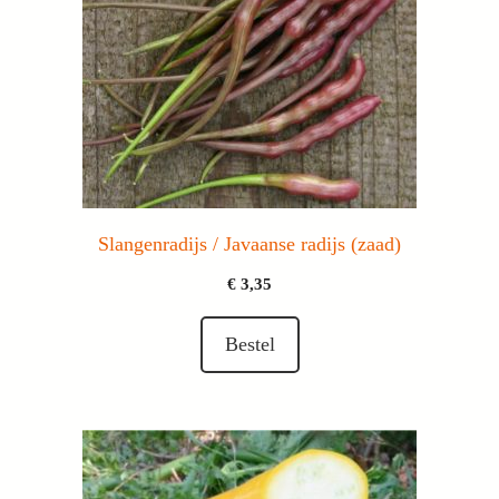
Slangenradijs / Javaanse radijs (zaad)
€
3,35
Bestel