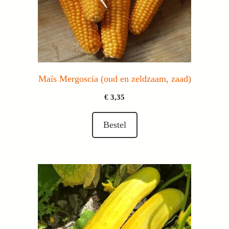
Maïs Mergoscia (oud en zeldzaam, zaad)
€
3,35
Bestel