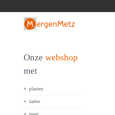
Ga
naar
de
inhoud
Onze
webshop
met
planten
zaden
meer...