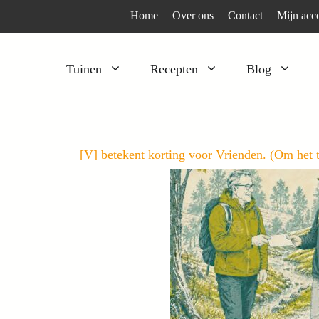
Home
Over ons
Contact
Mijn acc
Tuinen
Recepten
Blog
Heesters
Bijzonder en apart
Klimplanten
Kruiden
[V] betekent korting voor Vrienden. (Om het te
Kruiden
Peulgroenten
Moestuin
Tomaten
Verfplanten
Vruchtgewassen
Voedselbos
Wortelgroenten
Bladgroenten