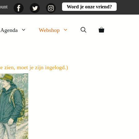
Facebook
Twitter
Instagram
ount
Word je onze vriend?
Agenda
Webshop
Veluwezomer
Aarde en mest
 zien, moet je zijn ingelogd.)
Activiteiten
Boeken
Mooi
Lekker