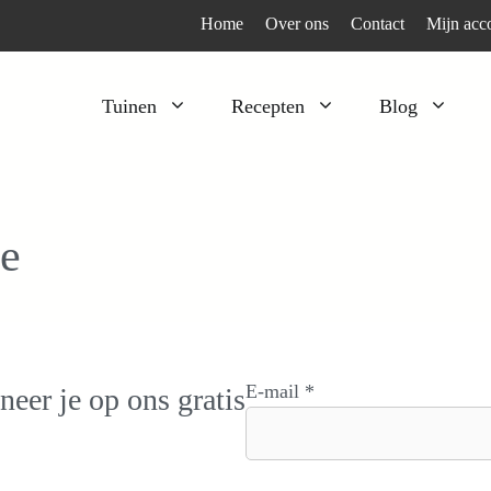
Home
Over ons
Contact
Mijn acc
Tuinen
Recepten
Blog
Heesters
Bijzonder en apart
Klimplanten
Kruiden
e
Kruiden
Peulgroenten
Moestuin
Tomaten
Verfplanten
Vruchtgewassen
Voedselbos
Wortelgroenten
E-mail *
neer je op ons gratis
Bladgroenten