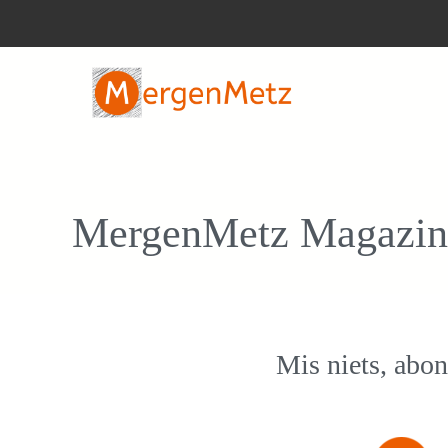
Ga
naar
de
inhoud
MergenMetz Magazin
Mis niets, abon