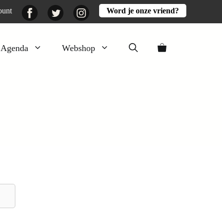
Facebook
Twitter
Instagram
ount
Word je onze vriend?
Agenda
Webshop
Veluwezomer
Aarde en mest
Activiteiten
Boeken
Mooi
Lekker