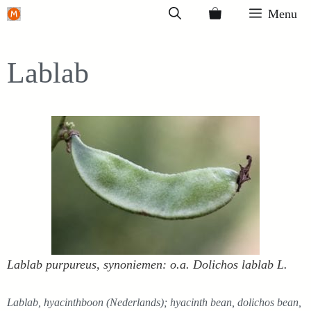
Ga
Menu
naar
de
Lablab
inhoud
Lablab purpureus, synoniemen: o.a. Dolichos lablab L.
Lablab, hyacinthboon (Nederlands); hyacinth bean, dolichos bean,