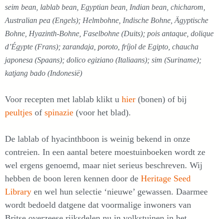
seim bean, lablab bean, Egyptian bean, Indian bean, chicharom,
Australian pea (Engels); Helmbohne, Indische Bohne, Ägyptische
Bohne, Hyazinth-Bohne, Faselbohne (Duits); pois antaque, dolique
d’Égypte (Frans); zarandaja, poroto, fríjol de Egipto, chaucha
japonesa (Spaans); dolico egiziano (Italiaans); sim (Suriname);
katjang bado (Indonesië)
Voor recepten met lablab klikt u
hier
(bonen) of bij
peultjes
of
spinazie
(voor het blad).
De lablab of hyacinthboon is weinig bekend in onze
contreien. In een aantal betere moestuinboeken wordt ze
wel ergens genoemd, maar niet serieus beschreven. Wij
hebben de boon leren kennen door de
Heritage Seed
Library
en wel hun selectie ‘nieuwe’ gewassen. Daarmee
wordt bedoeld datgene dat voormalige inwoners van
Britse overzeese rijksdelen nu in volkstuinen in het