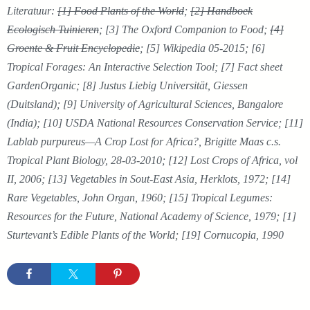
Literatuur:
[1] Food Plants of the World
;
[2] Handboek
Ecologisch Tuinieren
; [3] The Oxford Companion to Food;
[4]
Groente & Fruit Encyclopedie
; [5] Wikipedia 05-2015; [6]
Tropical Forages: An Interactive Selection Tool; [7] Fact sheet
GardenOrganic; [8] Justus Liebig Universität, Giessen
(Duitsland); [9] University of Agricultural Sciences, Bangalore
(India); [10] USDA National Resources Conservation Service; [11]
Lablab purpureus—A Crop Lost for Africa?, Brigitte Maas c.s.
Tropical Plant Biology, 28-03-2010; [12] Lost Crops of Africa, vol
II, 2006; [13] Vegetables in Sout-East Asia, Herklots, 1972; [14]
Rare Vegetables, John Organ, 1960; [15] Tropical Legumes:
Resources for the Future, National Academy of Science, 1979; [1]
Sturtevant’s Edible Plants of the World; [19] Cornucopia, 1990