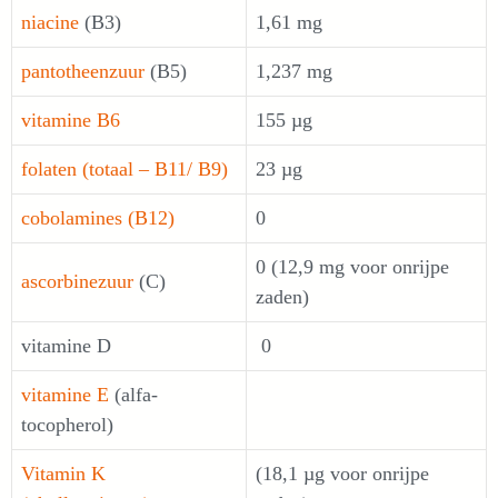
niacine
(B3)
1,61 mg
pantotheenzuur
(B5)
1,237 mg
vitamine B6
155 µg
folaten (totaal – B11/ B9)
23 µg
cobolamines (B12)
0
0 (12,9 mg voor onrijpe
ascorbinezuur
(C)
zaden)
vitamine D
0
vitamine E
(alfa-
tocopherol)
Vitamin K
(18,1 µg voor onrijpe