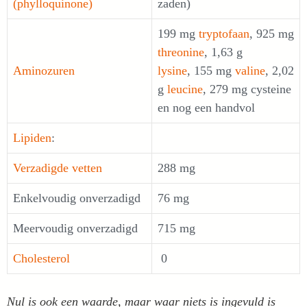
(phylloquinone)
zaden)
199 mg
tryptofaan
, 925 mg
threonine
, 1,63 g
Aminozuren
lysine
, 155 mg
valine
, 2,02
g
leucine
, 279 mg cysteine
en nog een handvol
Lipiden
:
Verzadigde vetten
288 mg
Enkelvoudig onverzadigd
76 mg
Meervoudig onverzadigd
715 mg
Cholesterol
0
Nul is ook een waarde, maar waar niets is ingevuld is