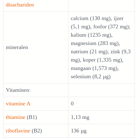
disachariden
calcium (130 mg), ijzer
(5,1 mg), fosfor (372 mg);
kalium (1235 mg),
magnesium (283 mg),
mineralen
natrium (21 mg), zink (9,3
mg), koper (1,335 mg),
mangaan (1,573 mg),
selenium (8,2 µg)
Vitaminen:
vitamine A
0
thiamine
(B1)
1,13 mg
riboflavine
(B2)
136 µg