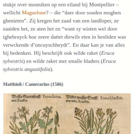
stukje over monniken op een eiland bij Montpellier –
wellicht
Maguelone
? – die “daer door souden moghen
ghenieten”. Zij kregen het zaad van een landloper, ze
zaaiden het, ze aten het en “want sy wisten wel door
tghebruyck hoe zeere dattet diewils eten in henliden was
verwckende d’oncuyschheydt”. En daar kan je van alles
bij bedenken. Hij beschrijft ook wilde raket (
Eruca
sylvestris
) en wilde raket met smalle bladers (
Eruca
sylvestris angustifolia
).
Matthioli / Camerarius (1586)