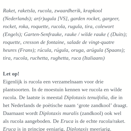
Raket, raketsla, rucola, zwaardherik, krapkool
(Nederlands); ar(r)ugula [VS], garden rocket, gargeer,
rocket, roka, roquette, rucola, rugula, tira, colewort
(Engels); Garten-Senfrauke, rauke / wilde rauke ( (Duits);
roquette, cresson de fontaine, salade de vingt-quatre
heures (Frans); rúcula, rúgula, oruga, arúgula (Spaans);
tira, rucola, ruchetta, rughetta, ruca (Italiaans)
Let op!
Eigenlijk is rucola een verzamelnaam voor drie
plantsoorten. In de moestuin kennen we rucola en wilde
rucola. De laatste is meestal
Diplotaxis tenuifolia
, die in
het Nederlands de poëtische naam ‘grote zandkool’ draagt.
Daarnaast wordt
Diplotaxis muralis
(zandkool) ook wel
als rucola aangeboden. De
Eruca
is de echte rucola/raket.
Eruca
is in principe eenjarig,
Diplotaxis
meerjarig.