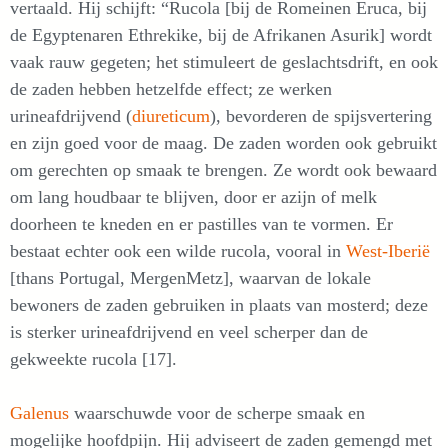
vertaald. Hij schijft: “Rucola [bij de Romeinen Eruca, bij
de Egyptenaren Ethrekike, bij de Afrikanen Asurik] wordt
vaak rauw gegeten; het stimuleert de geslachtsdrift, en ook
de zaden hebben hetzelfde effect; ze werken
urineafdrijvend (
diureticum
), bevorderen de spijsvertering
en zijn goed voor de maag. De zaden worden ook gebruikt
om gerechten op smaak te brengen. Ze wordt ook bewaard
om lang houdbaar te blijven, door er azijn of melk
doorheen te kneden en er pastilles van te vormen. Er
bestaat echter ook een wilde rucola, vooral in
West-Iberië
[thans Portugal, MergenMetz], waarvan de lokale
bewoners de zaden gebruiken in plaats van mosterd; deze
is sterker urineafdrijvend en veel scherper dan de
gekweekte rucola [17].
Galenus
waarschuwde voor de scherpe smaak en
mogelijke hoofdpijn. Hij adviseert de zaden gemengd met