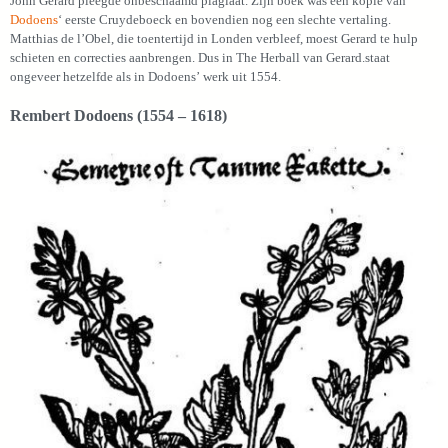
John Gerard pleegde onbeschaamd plagiaat. Zijn boek was een kopie van
Dodoens
‘ eerste Cruydeboeck en bovendien nog een slechte vertaling.
Matthias de l’Obel, die toentertijd in Londen verbleef, moest Gerard te hulp
schieten en correcties aanbrengen. Dus in The Herball van Gerard.staat
ongeveer hetzelfde als in Dodoens’ werk uit 1554.
Rembert Dodoens (1554 – 1618)