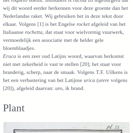
het
roqueto
noemt. Inmiddels is rucola zo ingeburgerd dat
wij dit woord eerder herkennen voor deze groente dan het
Nederlandse raket. Wij gebruiken het in deze tekst door
elkaar. Volgens [1] is het Engelse
rocket
afgeleid van het
Italiaanse
rochetta,
dat staat voor wielvormig vuurwerk,
vermoedelijk een associatie met de helder gele
bloemblaadjes.
Eruca
is een zeer oud Latijns woord, waarvan herkomst
niet met zekerheid is vast te stellen [20]; het staat voor
branderig, scherp, naar de smaak. Volgens T.F. Uilkens is
het een verbastering van het Latijnse
urica
(
urere
volgens
[20]), afgeleid daarvan:
uro
, ik brand.
Plant