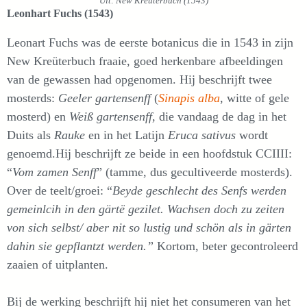
Uit: New Kreüterbuch (1543)
Leonhart Fuchs (1543)
Leonart Fuchs was de eerste botanicus die in 1543 in zijn
New Kreüterbuch fraaie, goed herkenbare afbeeldingen
van de gewassen had opgenomen. Hij beschrijft twee
mosterds:
Geeler gartensenff
(
Sinapis alba
, witte of gele
mosterd) en
Weiß gartensenff
, die vandaag de dag in het
Duits als
Rauke
en in het Latijn
Eruca sativus
wordt
genoemd.Hij beschrijft ze beide in een hoofdstuk CCIIII:
“
Vom zamen Senff
” (tamme, dus gecultiveerde mosterds).
Over de teelt/groei: “
Beyde geschlecht des Senfs werden
gemeinlcih in den gärtë gezilet. Wachsen doch zu zeiten
von sich selbst/ aber nit so lustig und schön als in gärten
dahin sie gepflantzt werden.”
Kortom, beter gecontroleerd
zaaien of uitplanten.
Bij de werking beschrijft hij niet het consumeren van het