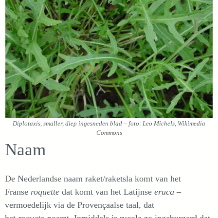
Diplotaxis, smaller, diep ingesneden blad – foto: Leo Michels, Wikimedia
Commons
Naam
De Nederlandse naam raket/raketsla komt van het
Franse
roquette
dat komt van het Latijnse
eruca
–
vermoedelijk via de Provençaalse taal, dat