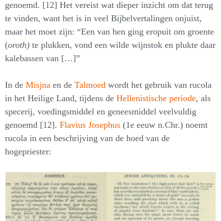
genoemd. [12] Het vereist wat dieper inzicht om dat terug
te vinden, want het is in veel Bijbelvertalingen onjuist,
maar het moet zijn: “Een van hen ging eropuit om groente
(
oroth)
te plukken, vond een wilde wijnstok en plukte daar
kalebassen van […]”
In de
Misjna
en de
Talmoed
wordt het gebruik van rucola
in het Heilige Land, tijdens de
Hellenistische periode
, als
specerij, voedingsmiddel en geneesmiddel veelvuldig
genoemd [12].
Flavius J
o
sephus
(1e eeuw n.Chr.) noemt
rucola in een beschrijving van de hoed van de
hogepriester: