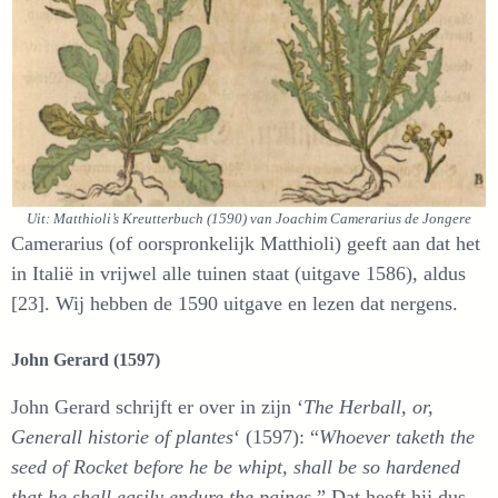
Uit: Matthioli’s Kreutterbuch (1590) van Joachim Camerarius de Jongere
Camerarius (of oorspronkelijk Matthioli) geeft aan dat het
in Italië in vrijwel alle tuinen staat (uitgave 1586), aldus
[23]. Wij hebben de 1590 uitgave en lezen dat nergens.
John Gerard (1597)
John Gerard schrijft er over in zijn ‘
The Herball, or,
Generall historie of plantes
‘ (1597): “
Whoever taketh the
seed of Rocket before he be whipt, shall be so hardened
that he shall easily endure the paines.
” Dat heeft hij dus