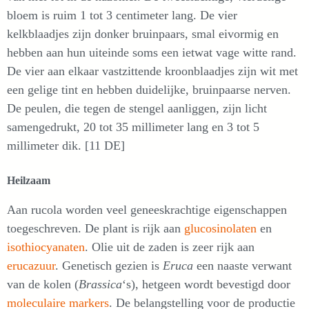
bloem is ruim 1 tot 3 centimeter lang. De vier
kelkblaadjes zijn donker bruinpaars, smal eivormig en
hebben aan hun uiteinde soms een ietwat vage witte rand.
De vier aan elkaar vastzittende kroonblaadjes zijn wit met
een gelige tint en hebben duidelijke, bruinpaarse nerven.
De peulen, die tegen de stengel aanliggen, zijn licht
samengedrukt, 20 tot 35 millimeter lang en 3 tot 5
millimeter dik. [11 DE]
Heilzaam
Aan rucola worden veel geneeskrachtige eigenschappen
toegeschreven. De plant is rijk aan
glucosinolaten
en
isothiocyanaten
. Olie uit de zaden is zeer rijk aan
erucazuur
. Genetisch gezien is
Eruca
een naaste verwant
van de kolen (
Brassica
‘s), hetgeen wordt bevestigd door
moleculaire markers
. De belangstelling voor de productie