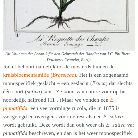
Uit Übungen der Botanik für den Gebrauch der Händler van J.C. Philibert –
Druckerei Crapelet, Parijs
Raket behoort namelijk tot de mosterds binnen de
kruisbloemenfamilie (
Brassicae
)
. Het is een zogenaamd
monospecifiek geslacht – een geslacht (
Eruca
) dat slechts
één soort (
sativa
) kent. Ze komt van nature voor op het
noordelijk halfrond [11]. (Maar we vonden een
E.
pinnatifida
, een veervorminge rucola, die in 1875 is
vastgelegd en overigens voor de rest als een
E. sativa
wordt gebruikt. Deze wordt dan ook weer als
E. sativa
var
pinnatifida
beschreven, en dan is het weer monospecifiek