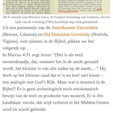
De
h
verwijst naar
Brassica eruca
, de Latijnse benaming van Linnaeus, die ten
tijde van de vertaling (1961) kennelijk nog werd gehanteerd.
Uit een presentatie van de
Amerikaanse Universiteit
(Beiroet, Libanon) en
Old Dominion University
(Norfolk,
Viginia), over planten in de Bijbel, pikken we het
volgende op:
In Marcus 4:31 zegt Jezus: “[Het is als een]
mosterdzaadje, dat, wanneer het in de aarde gezaaid
wordt, het kleinste is van alle zaden op de aarde,…” Hij
doelt op het kleinste zaad dat er is en heel snel kiemt –
een analogie met God’s Rijk. Maar wat is mosterd in de
Bijbel? Er is geen archeologisch noch etnobotanisch
bewijs van de teelt en productie van mosterd. Er is één
kandidaat: rucola, dat wijd verbreid in het Midden-Oosten
werd en wordt gebruikt.