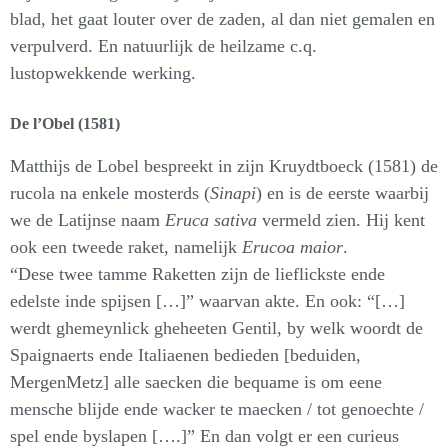
blad, het gaat louter over de zaden, al dan niet gemalen en
verpulverd. En natuurlijk de heilzame c.q.
lustopwekkende werking.
De l’Obel (1581)
Matthijs de Lobel bespreekt in zijn Kruydtboeck (1581) de
rucola na enkele mosterds (
Sinapi
) en is de eerste waarbij
we de Latijnse naam
Eruca sativa
vermeld zien. Hij kent
ook een tweede raket, namelijk
Erucoa maior
.
“Dese twee tamme Raketten zijn de lieflickste ende
edelste inde spijsen […]” waarvan akte. En ook: “[…]
werdt ghemeynlick gheheeten Gentil, by welk woordt de
Spaignaerts ende Italiaenen bedieden [beduiden,
MergenMetz] alle saecken die bequame is om eene
mensche blijde ende wacker te maecken / tot genoechte /
spel ende byslapen [….]” En dan volgt er een curieus