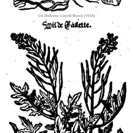
Uit Dodoens’ Cruydt-Boeck (1618)