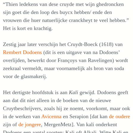
“Thien ledekens van dese cruyde met wijn ghedroncken
sijn goet die den loop des buycx hebben/ ende den
vrouwen die huer natuerlijcke cranckheyt te veel hebben.”
Het is kort en krachtig.
Zestig jaar later verschijn het Cruydt-Boeck (1618) van
Rembert Dodoens
(dit is een uitgave van na Dodoens’
overlijden, bewerkt door Françoys van Ravelingen) wordt
zeekraal vermeldt, maar voornamelijk als bron van soda
voor de glasmakerij.
Het dertigste hoofdstuk is aan
Kali
gewijd. Dodoens geeft
aan dat dit niet alleen in de boeken van de nieuwe
Cruytbeschrijvers, zoals hij ze noemt, voorkomt, maar ook
in de werken van
Avicenna
en Serapion [dat kan
de oudere
zijn of
de jongere
, MergenMetz]. Van kali onderkent
Dodoens een aantal soorten: Kali oft Alkali, Witte Kali en