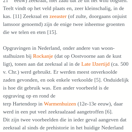
21
eeuw) zeekraal, met zaad dat ze uit het wild oogsten.
Teelt vindt op het veld plaats en, zeer kleinschalig, in de
kas. [11] Zeekraal en
zeeaster
(of zulte, doorgaans onjuist
lamsoor genoemd) zijn de enige twee inheemse groenten
die we telen en eten [15].
Opgravingen in Nederland, onder andere van woon-
stalhuizen bij
Rockanje
(dat op Oostvoorne aan de kust
ligt), tonen aan dat zeekraal al in de
Late IJzertijd
(ca. 500
v. Chr.) werd gebruikt. Er werden meest onverkoolde
zaden gevonden, en ook enkele verkoolde [5]. Onduidelijk
is hoe dit gebruik was. Een ander voorbeeld is de
opgraving op en rond de
terp Hartendorp in
Warmenhuizen
(12e-13e eeuw), daar
werd in een put veel zeekraalzaad aangetroffen [6].
Dit zijn twee voorbeelden die in ieder geval aangeven dat
zeekraal al sinds de prehistorie in het huidige Nederland