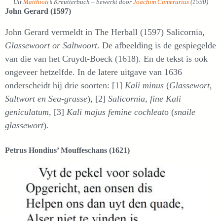
Uit
Matthioli
’s Kreutterbuch – bewerkt door
Joachim Camerarius
(1590)
John Gerard (1597)
John Gerard vermeldt in The Herball (1597) Salicornia,
Glassewoort or Saltwoort
. De afbeelding is de gespiegelde
van die van het Cruydt-Boeck (1618). En de tekst is ook
ongeveer hetzelfde. In de latere uitgave van 1636
onderscheidt hij drie soorten: [1]
Kali minus
(
Glassewort,
Saltwort en Sea-grasse
), [2]
Salicornia, fine Kali
geniculatum
, [3]
Kali majus femine cochleat
o (
snaile
glassewort
).
Petrus Hondius’ Mouffeschans (1621)