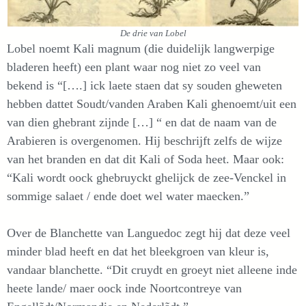
De drie van Lobel
Lobel noemt Kali magnum (die duidelijk langwerpige
bladeren heeft) een plant waar nog niet zo veel van
bekend is “[….] ick laete staen dat sy souden gheweten
hebben dattet Soudt/vanden Araben Kali ghenoemt/uit een
van dien ghebrant zijnde […] “ en dat de naam van de
Arabieren is overgenomen. Hij beschrijft zelfs de wijze
van het branden en dat dit Kali of Soda heet. Maar ook:
“Kali wordt oock ghebruyckt ghelijck de zee-Venckel in
sommige salaet / ende doet wel water maecken.”
Over de Blanchette van Languedoc zegt hij dat deze veel
minder blad heeft en dat het bleekgroen van kleur is,
vandaar blanchette. “Dit cruydt en groeyt niet alleene inde
heete lande/ maer oock inde Noortcontreye van