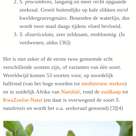
S. procumbens
, langarig en meer recht opgaande
zeekraal. Groeit buitendijks op kale slikken en/of
kweldergrasvegetaies. Benenden de waterlijn, dus
wordt twee maal daags tijdens vloed bevloeid.
S. disarticulata
, zeer zeldzaam, eenbloemig. (Is
verdwenen, aldus [36])
Het is niet zeker of de eerste twee genoemde echt
verschillende soorten zijn, of varianten van één soort.
Wereldwijd komen 53 soorten voor, op noordelijk
halfrond (van het hoge noorden tot
mediterrane streken
)
en in zuidelijk Afrika van
Namibië
, rond de
zuidkaap
tot
KwaZoeloe-Natal
(en daar is overwegend de soort
S.
natalensis
en wordt het o.a.
seekoraal
genoend) [3][4]