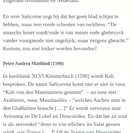
Engellãdt/Normandie en Nederlãdt.”
En over Salicorne zegt hij dat het geen blad schijnt te
hebben, maar tere ronde scheuten van tackſtens. “De
smaecke heuet soudt/ende is van nature ende ghebruyck
vander voorgaende niet ongelijck, maar nergens gheacht.”
Kortom, zou niet lekker worden bevonden?
Petro Andrea Matthioli
(1590)
In hoofdstuk XLVI Kreutterbuch (1590) wordt Kali
besproken. De naam
Salicornia
komt niet er niet in voor.
“Kali von den Mauritaniern genannt” – nu eens niet
Arabieren, maar Mauritaniërs – “welches Aschen man in
den Glaßhütten braucht [….]“ Er wordt verwezen naar
Avicenna en De Lobel en Dioscorides. En dat het zo zout
is als zeevenkel “denn es von etlichen im Salat gessen
wirdt, wie Tragos [….]“ Of de Tragos van Dioscorides