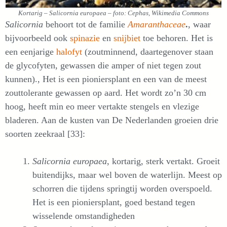
Kortarig – Salicornia europaea – foto: Cephas, Wikimedia Commons
Salicornia
behoort tot de familie
Amaranthaceae
.
, waar
bijvoorbeeld ook
spinazie
en
snijbiet
toe behoren. Het is
een eenjarige
halofyt
(zoutminnend, daartegenover staan
de glycofyten, gewassen die amper of niet tegen zout
kunnen)., Het is een pioniersplant en een van de meest
zouttolerante gewassen op aard. Het wordt zo’n 30 cm
hoog, heeft min eo meer vertakte stengels en vlezige
bladeren. Aan de kusten van De Nederlanden groeien drie
soorten zeekraal [33]:
Salicornia europaea
, kortarig, sterk vertakt. Groeit
buitendijks, maar wel boven de waterlijn. Meest op
schorren die tijdens springtij worden overspoeld.
Het is een pioniersplant, goed bestand tegen
wisselende omstandigheden