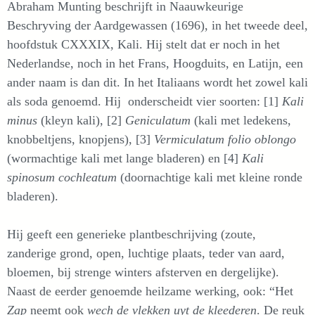
Abraham Munting beschrijft in Naauwkeurige
Beschryving der Aardgewassen (1696), in het tweede deel,
hoofdstuk CXXXIX, Kali. Hij stelt dat er noch in het
Nederlandse, noch in het Frans, Hoogduits, en Latijn, een
ander naam is dan dit. In het Italiaans wordt het zowel kali
als soda genoemd. Hij onderscheidt vier soorten: [1]
Kali
minus
(kleyn kali), [2]
Geniculatum
(kali met ledekens,
knobbeltjens, knopjens), [3]
Vermiculatum folio oblongo
(wormachtige kali met lange bladeren) en [4]
Kali
spinosum cochleatum
(doornachtige kali met kleine ronde
bladeren).
Hij geeft een generieke plantbeschrijving (zoute,
zanderige grond, open, luchtige plaats, teder van aard,
bloemen, bij strenge winters afsterven en dergelijke).
Naast de eerder genoemde heilzame werking, ook: “Het
Zap
neemt ook
wech de vlekken uyt de kleederen
. De reuk