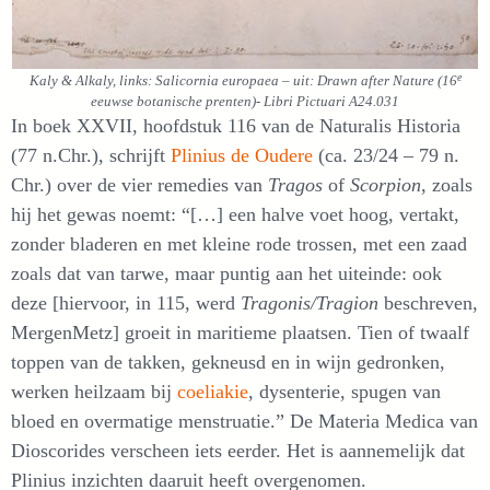
e
Kaly & Alkaly, links: Salicornia europaea – uit: Drawn after Nature (16
eeuwse botanische prenten)- Libri Pictuari A24.031
In boek XXVII, hoofdstuk 116 van de Naturalis Historia
(77 n.Chr.), schrijft
Plinius de Oudere
(ca. 23/24 – 79 n.
Chr.) over de vier remedies van
Tragos
of
Scorpion
, zoals
hij het gewas noemt: “[…] een halve voet hoog, vertakt,
zonder bladeren en met kleine rode trossen, met een zaad
zoals dat van tarwe, maar puntig aan het uiteinde: ook
deze [hiervoor, in 115, werd
Tragonis/Tragion
beschreven,
MergenMetz] groeit in maritieme plaatsen. Tien of twaalf
toppen van de takken, gekneusd en in wijn gedronken,
werken heilzaam bij
coeliakie
, dysenterie, spugen van
bloed en overmatige menstruatie.” De Materia Medica van
Dioscorides verscheen iets eerder. Het is aannemelijk dat
Plinius inzichten daaruit heeft overgenomen.