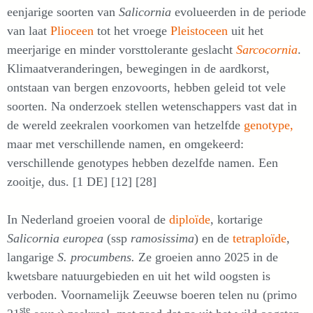
eenjarige soorten van
Salicornia
evolueerden in de periode
van laat
Plioceen
tot het vroege
Pleistoceen
uit het
meerjarige en minder vorsttolerante geslacht
Sarcocornia
.
Klimaatveranderingen, bewegingen in de aardkorst,
ontstaan van bergen enzovoorts, hebben geleid tot vele
soorten. Na onderzoek stellen wetenschappers vast dat in
de wereld zeekralen voorkomen van hetzelfde
genotype,
maar met verschillende namen, en omgekeerd:
verschillende genotypes hebben dezelfde namen. Een
zooitje, dus. [1 DE] [12] [28]
In Nederland groeien vooral de
diploïde
, kortarige
Salicornia europea
(ssp
ramosissima
) en de
tetraploïde
,
langarige
S.
procumbens.
Ze groeien anno 2025 in de
kwetsbare natuurgebieden en uit het wild oogsten is
verboden. Voornamelijk Zeeuwse boeren telen nu (primo
ste