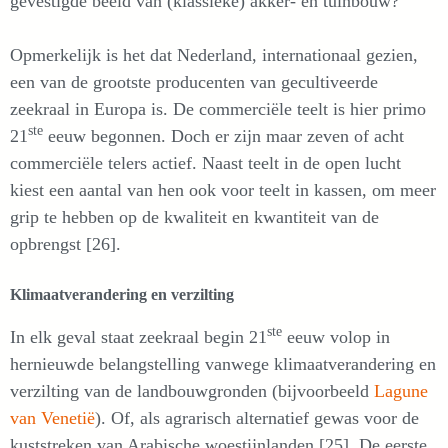
gevestigde beeld van (klassieke) akker- en tuinbouw?
Opmerkelijk is het dat Nederland, internationaal gezien,
een van de grootste producenten van gecultiveerde
zeekraal in Europa is. De commerciële teelt is hier primo
ste
21
eeuw begonnen. Doch er zijn maar zeven of acht
commerciële telers actief. Naast teelt in de open lucht
kiest een aantal van hen ook voor teelt in kassen, om meer
grip te hebben op de kwaliteit en kwantiteit van de
opbrengst [26].
Klimaatverandering en verzilting
ste
In elk geval staat zeekraal begin 21
eeuw volop in
hernieuwde belangstelling vanwege klimaatverandering en
verzilting van de landbouwgronden (bijvoorbeeld
Lagune
van Venetië
). Of, als agrarisch alternatief gewas voor de
kuststreken van Arabische woestijnlanden [25]. De eerste