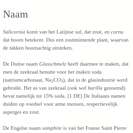
Naam
Salicornia
komt van het Latijnse
sal
, dat zout, en
cornu
dat hoorn betekent. Dus een zoutminnende plant, waarvan
de takken hoornachtig uitsteken.
De Duitse naam
Glasschmelz
heeft daarmee te maken, dat
men de zeekraal benutte voor het maken soda
(natriumcarbonaat, Na
CO
), dat in de glasindustrie werd
2
3
gebruikt. Het as van zeekraal (ook wel
barilla
genoemd)
bevat namelijk tot 15% soda. [1 DE] De Italiaans namen
duiden op voedsel voor arme mensen, respectievelijk
asperges en zout.
De Engelse naam
samphire
is van het Franse Saint Pierre