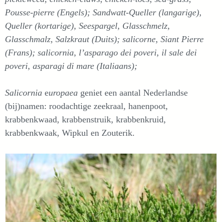
Pousse-pierre (Engels); Sandwatt-Queller (langarige),
Queller (kortarige), Seespargel, Glasschmelz,
Glasschmalz, Salzkraut (Duits); salicorne, Siant Pierre
(Frans); salicornia, l’asparago dei poveri, il sale dei
poveri, asparagi di mare (Italiaans);
Salicornia
e
uropaea
geniet een aantal Nederlandse
(bij)namen: roodachtige zeekraal, hanenpoot,
krabbenkwaad, krabbenstruik, krabbenkruid,
krabbenkwaak, Wipkul en Zouterik.