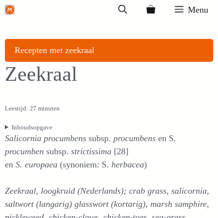
Ga
Menu
naar
de
inhoud
Recepten met zeekraal
Zeekraal
Leestijd: 27 minuten
Inhoudsopgave
Salicornia procumbens
subsp.
procumbens
en S.
procumben
subsp.
strictissima
[28]
en
S. europaea
(synoniem: S.
herbacea
)
Zeekraal, loogkruid (Nederlands); crab grass, salicornia,
saltwort (langarig) glasswort (kortarig), marsh samphire,
pickleweed, chicken-claws, chicken-toes, sea-grass,