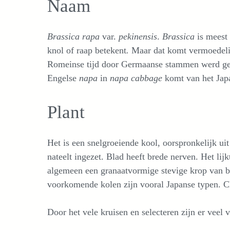
Naam
Brassica rapa
var.
pekinensis
.
Brassica
is meest 
knol of raap betekent
.
Maar dat komt vermoedeli
Romeinse tijd door Germaanse stammen werd getee
Engelse
napa
in
napa cabbage
komt van het Ja
Plant
Het is een snelgroeiende kool, oorspronkelijk ui
nateelt ingezet. Blad heeft brede nerven. Het li
algemeen een granaatvormige stevige krop van bl
voorkomende kolen zijn vooral Japanse typen. C
Door het vele kruisen en selecteren zijn er veel