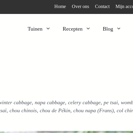
Home
Over ons
Contact
Mijn acc
Tuinen
Recepten
Blog
Heesters
Bijzonder en apart
Klimplanten
Kruiden
Kruiden
Peulgroenten
Moestuin
Tomaten
Verfplanten
Vruchtgewassen
, winter cabbage, napa cabbage, celery cabbage, pe tsai, wom
Voedselbos
Wortelgroenten
tsaï, chou chinois, chou de Pékin, chou napa (Frans), col chi
Bladgroenten