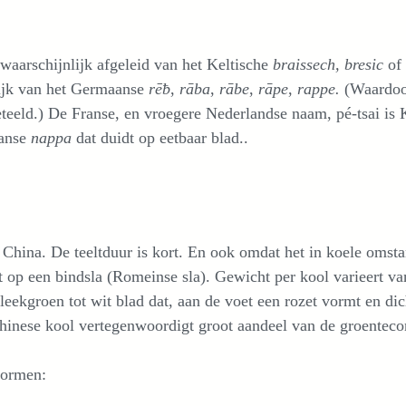
waarschijnlijk afgeleid van het Keltische
braissech, bresic
of
jk van het Germaanse
rēƀ
,
rāba
,
rābe
,
rāpe
,
rappe.
(Waardoo
ld.) De Franse, en vroegere Nederlandse naam, pé-tsai is Ka
panse
nappa
dat duidt op eetbaar blad..
t China. De teeltduur is kort. En ook omdat het in koele omsta
jkt op een bindsla (Romeinse sla). Gewicht per kool varieert 
eekgroen tot wit blad dat, aan de voet een rozet vormt en dic
hinese kool vertegenwoordigt groot aandeel van de groenteco
 vormen: