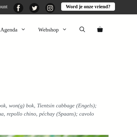
Facebook
Twitter
Instagram
ount
Word je onze vriend?
Agenda
Webshop
Veluwezomer
Aarde en mest
Activiteiten
Boeken
Mooi
bok, won(g) bok, Tientsin cabbage (Engels);
Lekker
na, repollo chino, péchay (Spaans); cavolo