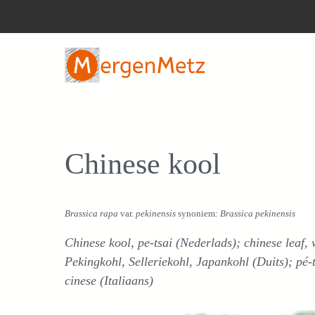
Ga
naar
de
inhoud
Chinese kool
Brassica rapa
var.
pekinensis
synoniem
: Brassica pekinensis
Chinese kool, pe-tsai (Nederlads); chinese leaf
Pekingkohl, Selleriekohl, Japankohl (Duits); pé-
cinese (Italiaans)