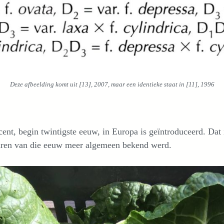
Deze afbeelding komt uit [13], 2007, maar een identieke staat in [11], 1996
ent, begin twintigste eeuw, in Europa is geïntroduceerd. Dat
jaren van die eeuw meer algemeen bekend werd.