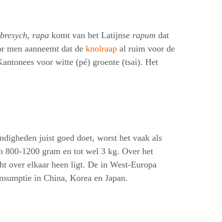
bresych
,
rapa
komt van het Latijnse
rapum
dat
r men aanneemt dat de
knolraap
al ruim voor de
ntonees voor witte (pé) groente (tsai). Het
ndigheden juist goed doet, worst het vaak als
van 800-1200 gram en tot wel 3 kg. Over het
ht over elkaar heen ligt. De in West-Europa
nsumptie in China, Korea en Japan.