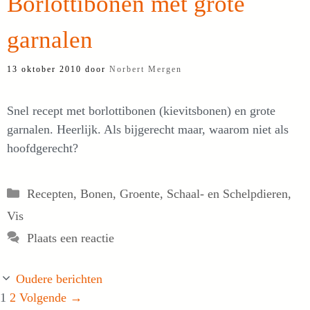
Borlottibonen met grote
garnalen
13 oktober 2010
door
Norbert Mergen
Snel recept met borlottibonen (kievitsbonen) en grote
garnalen. Heerlijk. Als bijgerecht maar, waarom niet als
hoofdgerecht?
Categorieën
Recepten
,
Bonen
,
Groente
,
Schaal- en Schelpdieren
,
Vis
Plaats een reactie
Oudere berichten
Pagina
Pagina
1
2
Volgende
→