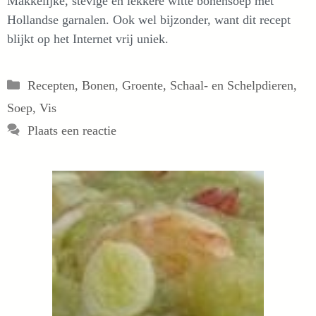
Makkelijke, stevige en lekkere witte bonensoep met
Hollandse garnalen. Ook wel bijzonder, want dit recept
blijkt op het Internet vrij uniek.
Categorieën
Recepten
,
Bonen
,
Groente
,
Schaal- en Schelpdieren
,
Soep
,
Vis
Plaats een reactie