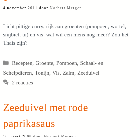
4 november 2011
door
Norbert Mergen
Licht pittige curry, rijk aan groenten (pompoen, wortel,
snijbiet, ui) en vis, wat wil een mens nog meer? Zou het
Thais zijn?
Categorieën
Recepten
,
Groente
,
Pompoen
,
Schaal- en
Schelpdieren
,
Tonijn
,
Vis
,
Zalm
,
Zeeduivel
2 reacties
Zeeduivel met rode
paprikasaus
16 maart 2008
door
Norbert Mergen