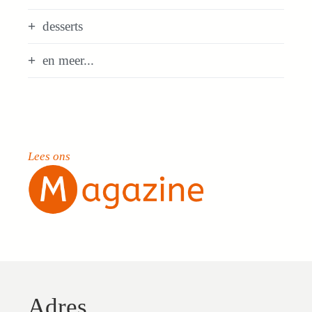
desserts
en meer...
Lees ons
Adres