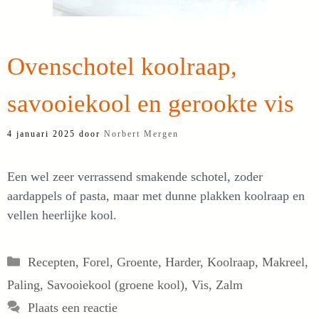
Ovenschotel koolraap,
savooiekool en gerookte vis
4 januari 2025
door
Norbert Mergen
Een wel zeer verrassend smakende schotel, zoder
aardappels of pasta, maar met dunne plakken koolraap en
vellen heerlijke kool.
Categorieën
Recepten
,
Forel
,
Groente
,
Harder
,
Koolraap
,
Makreel
,
Paling
,
Savooiekool (groene kool)
,
Vis
,
Zalm
Plaats een reactie