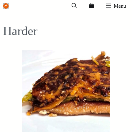
Ga
Menu
naar
de
Harder
inhoud