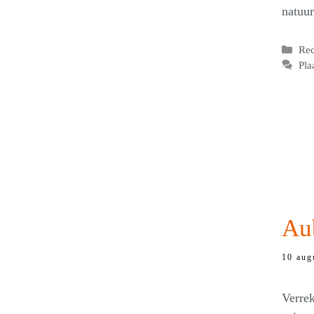
natuur
Cat
Re
Pla
Aub
10 aug
Verrek