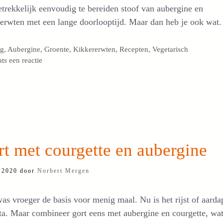
trekkelijk eenvoudig te bereiden stoof van aubergine en
erwten met een lange doorlooptijd. Maar dan heb je ook wat.
egorieën
og
,
Aubergine
,
Groente
,
Kikkererwten
,
Recepten
,
Vegetarisch
ats een reactie
t met courgette en aubergine
i 2020
door
Norbert Mergen
as vroeger de basis voor menig maal. Nu is het rijst of aarda
ta. Maar combineer gort eens met aubergine en courgette, wa