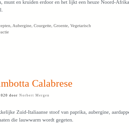
n, munt en kruiden erdoor en het lijkt een heuze Noord-Afrik
l.
egorieën
cepten
,
Aubergine
,
Courgette
,
Groente
,
Vegetarisch
eactie
ambotta Calabrese
 2020
door
Norbert Mergen
kelijke Zuid-Italiaanse stoof van paprika, aubergine, aardapp
maten die lauwwarm wordt gegeten.