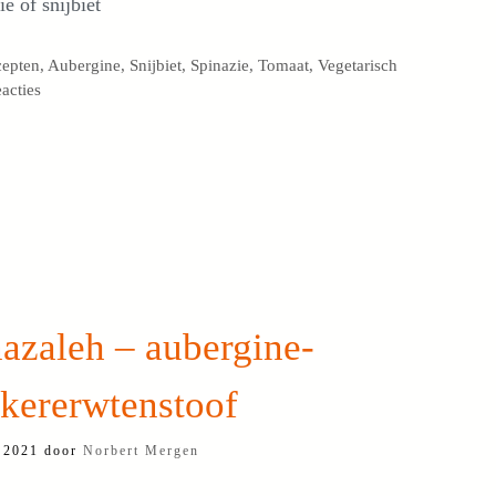
ie of snijbiet
egorieën
cepten
,
Aubergine
,
Snijbiet
,
Spinazie
,
Tomaat
,
Vegetarisch
eacties
azaleh – aubergine-
kkererwtenstoof
i 2021
door
Norbert Mergen