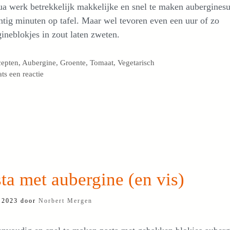
a werk betrekkelijk makkelijke en snel te maken auberginesu
ntig minuten op tafel. Maar wel tevoren even een uur of zo
ineblokjes in zout laten zweten.
egorieën
cepten
,
Aubergine
,
Groente
,
Tomaat
,
Vegetarisch
ats een reactie
ta met aubergine (en vis)
 2023
door
Norbert Mergen