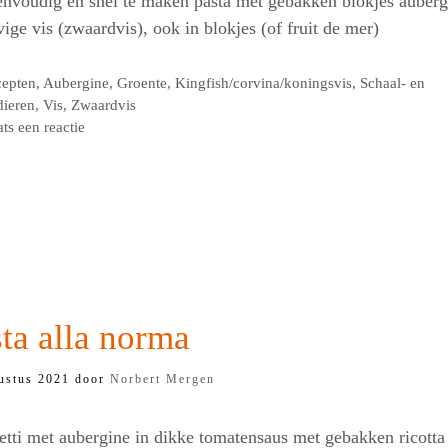
envoudig en snel te maken pasta met gebakken blokjes auberg
vige vis (zwaardvis), ook in blokjes (of fruit de mer)
egorieën
cepten
,
Aubergine
,
Groente
,
Kingfish/corvina/koningsvis
,
Schaal- en
dieren
,
Vis
,
Zwaardvis
ats een reactie
ta alla norma
ustus 2021
door
Norbert Mergen
tti met aubergine in dikke tomatensaus met gebakken ricotta