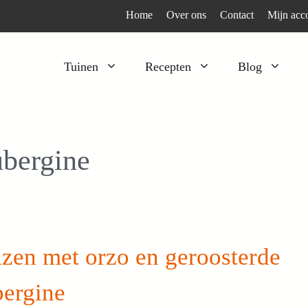
Home
Over ons
Contact
Mijn acc
Tuinen
Recepten
Blog
Heesters
Bijzonder en apart
Klimplanten
Kruiden
bergine
Kruiden
Peulgroenten
Moestuin
Tomaten
Verfplanten
Vruchtgewassen
Voedselbos
Wortelgroenten
zen met orzo en geroosterde
Bladgroenten
bergine