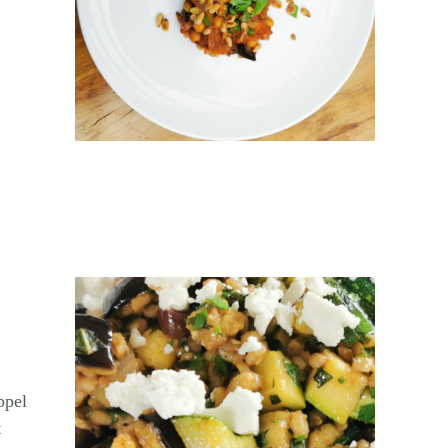
ppel
t