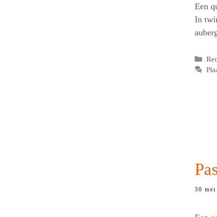
Een qu
In twi
auberg
Cat
Re
Pla
Pas
30 mei