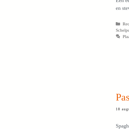
Een e
en ste
Cat
Re
Schelp
Pla
Pas
18 aug
Spaghe