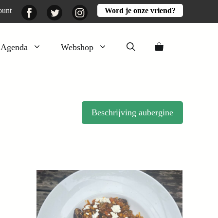
Facebook
Twitter
Instagram
ount
Word je onze vriend?
Agenda
Webshop
Veluwezomer
Aarde en mest
Beschrijving aubergine
Activiteiten
Boeken
Mooi
Lekker