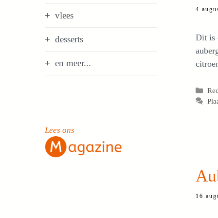
4 augu
vlees
Dit is
desserts
auberg
en meer...
citroe
Cat
Re
Pla
Lees ons
Aub
16 aug