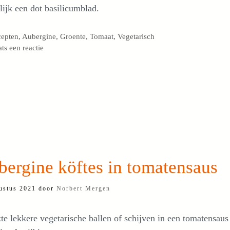
lijk een dot basilicumblad.
egorieën
cepten
,
Aubergine
,
Groente
,
Tomaat
,
Vegetarisch
ats een reactie
ergine köftes in tomatensaus
ustus 2021
door
Norbert Mergen
te lekkere vegetarische ballen of schijven in een tomatensaus