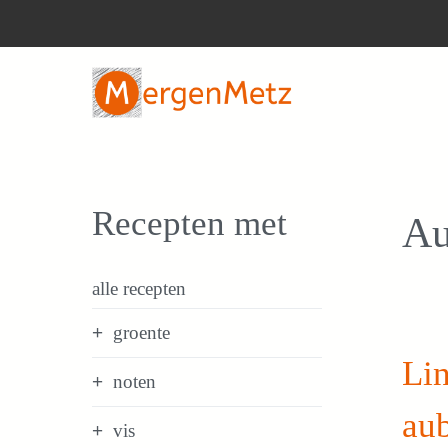
Ga
naar
de
inhoud
Recepten met
Au
alle recepten
groente
Lin
noten
au
vis