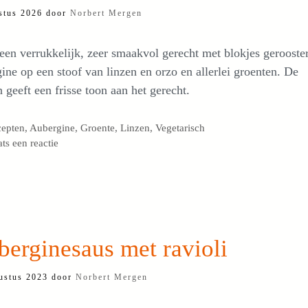
stus 2026
door
Norbert Mergen
 een verrukkelijk, zeer smaakvol gerecht met blokjes gerooste
ine op een stoof van linzen en orzo en allerlei groenten. De
n geeft een frisse toon aan het gerecht.
egorieën
cepten
,
Aubergine
,
Groente
,
Linzen
,
Vegetarisch
ats een reactie
erginesaus met ravioli
ustus 2023
door
Norbert Mergen