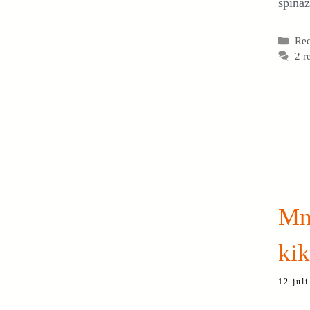
spinaz
Cat
Re
2 r
Mn
ki
12 jul