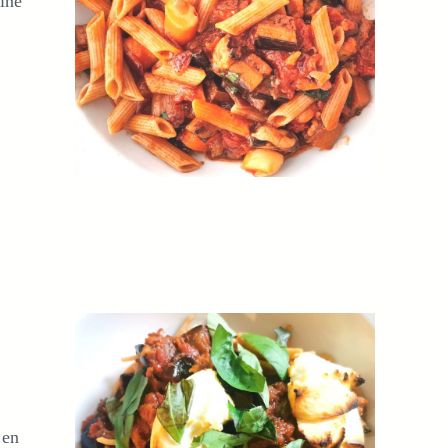
ine
 en