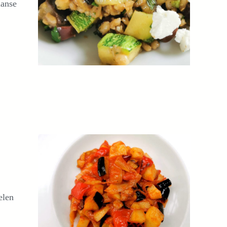
aanse
elen