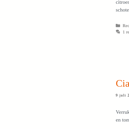
citroe
schote
Cat
Re
1 r
Ci
9 juli
Verruk
en to