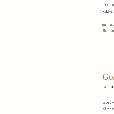
Een be
kikker
Cat
Bl
Pla
Gor
16 jul
Gort w
of pas