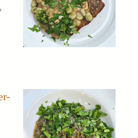
r
er-