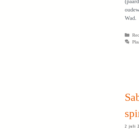
(paard
oudew
Wad.
Cat
Re
Pla
Sa
spi
2 juli