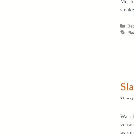
Met li
smakel
Cat
Re
Pla
Sl
25 mei
Wat s
verras
warme