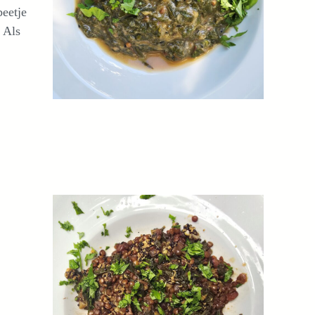
beetje
. Als