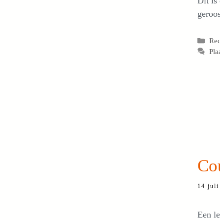
Dit is
geroos
Cat
Re
Pla
Cou
14 jul
Een le