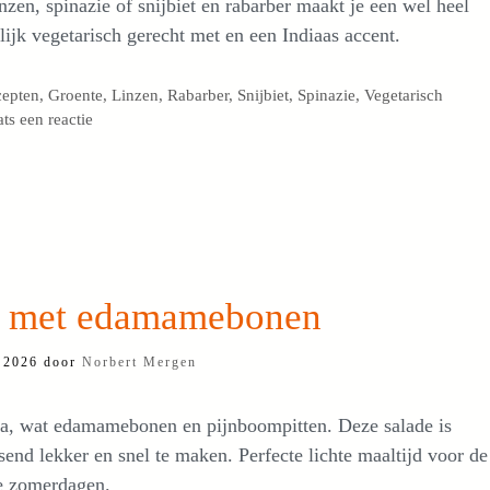
nzen, spinazie of snijbiet en rabarber maakt je een wel heel
ijk vegetarisch gerecht met en een Indiaas accent.
egorieën
cepten
,
Groente
,
Linzen
,
Rabarber
,
Snijbiet
,
Spinazie
,
Vegetarisch
ats een reactie
a met edamamebonen
 2026
door
Norbert Mergen
la, wat edamamebonen en pijnboompitten. Deze salade is
send lekker en snel te maken. Perfecte lichte maaltijd voor de
 zomerdagen.