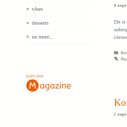
4 augu
vlees
Dit is
desserts
auberg
en meer...
citroe
Cat
Re
Pla
Lees ons
Ko
2 augu