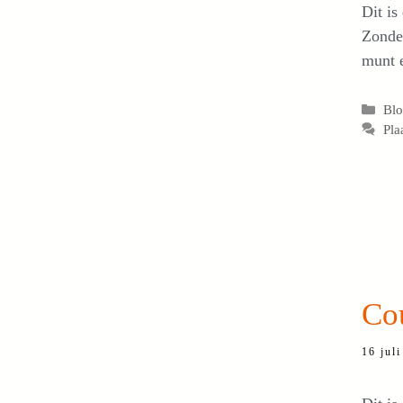
Dit is
Zonder
munt 
Cat
Bl
Pla
Cou
16 jul