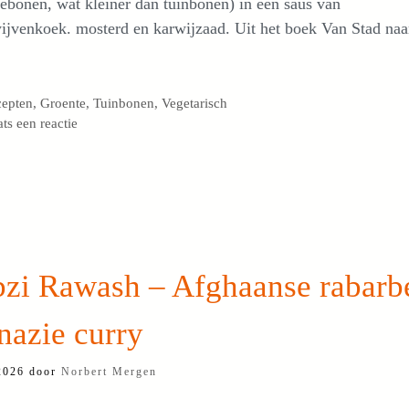
ebonen, wat kleiner dan tuinbonen) in een saus van
ijvenkoek. mosterd en karwijzaad. Uit het boek Van Stad naa
egorieën
cepten
,
Groente
,
Tuinbonen
,
Vegetarisch
ats een reactie
bzi Rawash – Afghaanse rabarb
nazie curry
 2026
door
Norbert Mergen