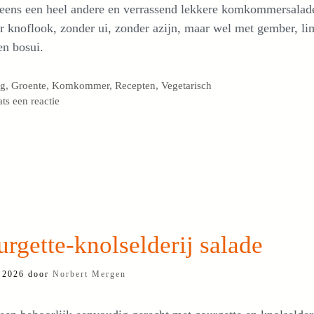
 eens een heel andere en verrassend lekkere komkommersalad
 knoflook, zonder ui, zonder azijn, maar wel met gember, li
en bosui.
egorieën
og
,
Groente
,
Komkommer
,
Recepten
,
Vegetarisch
ats een reactie
rgette-knolselderij salade
i 2026
door
Norbert Mergen