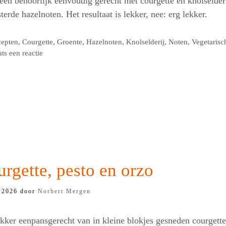
 een behoorlijk eenvoudig gerecht met courgette en knolselder
terde hazelnoten. Het resultaat is lekker, nee: erg lekker.
egorieën
cepten
,
Courgette
,
Groente
,
Hazelnoten
,
Knolselderij
,
Noten
,
Vegetarisc
ats een reactie
rgette, pesto en orzo
i 2026
door
Norbert Mergen
kker eenpansgerecht van in kleine blokjes gesneden courgette