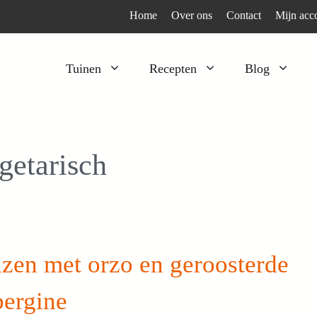
Home
Over ons
Contact
Mijn acc
Tuinen
Recepten
Blog
Heesters
Bijzonder en apart
Klimplanten
Kruiden
getarisch
Kruiden
Peulgroenten
Moestuin
Tomaten
Verfplanten
Vruchtgewassen
Voedselbos
Wortelgroenten
zen met orzo en geroosterde
Bladgroenten
bergine