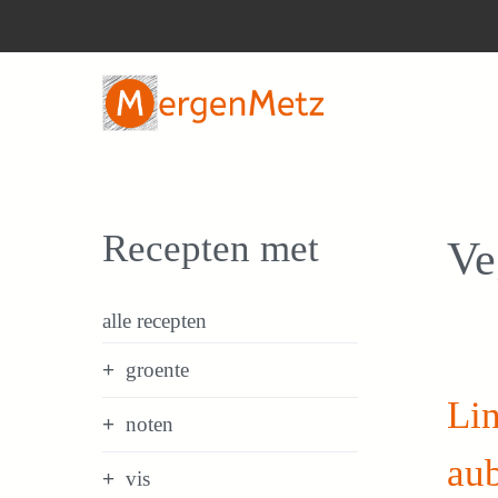
Ga
naar
de
inhoud
Recepten met
Ve
alle recepten
groente
Lin
noten
au
vis