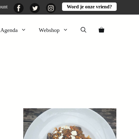
Facebook
Twitter
Instagram
ount
Word je onze vriend?
Agenda
Webshop
Veluwezomer
Aarde en mest
Activiteiten
Boeken
Mooi
Lekker