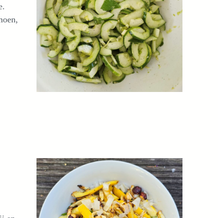
e.
moen,