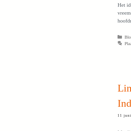
Het id
vreemd
hoofdm
Cat
Bl
Pla
Lin
Ind
11 jun