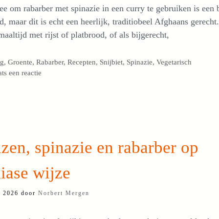
ee om rabarber met spinazie in een curry te gebruiken is een 
, maar dit is echt een heerlijk, traditiobeel Afghaans gerecht
aaltijd met rijst of platbrood, of als bijgerecht,
egorieën
og
,
Groente
,
Rabarber
,
Recepten
,
Snijbiet
,
Spinazie
,
Vegetarisch
ats een reactie
zen, spinazie en rabarber op
iase wijze
i 2026
door
Norbert Mergen