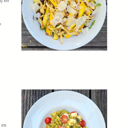
ij en
h
 en