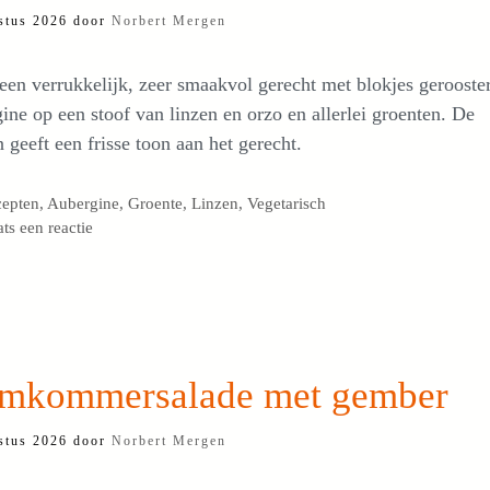
stus 2026
door
Norbert Mergen
 een verrukkelijk, zeer smaakvol gerecht met blokjes gerooste
ine op een stoof van linzen en orzo en allerlei groenten. De
n geeft een frisse toon aan het gerecht.
egorieën
cepten
,
Aubergine
,
Groente
,
Linzen
,
Vegetarisch
ats een reactie
mkommersalade met gember
stus 2026
door
Norbert Mergen