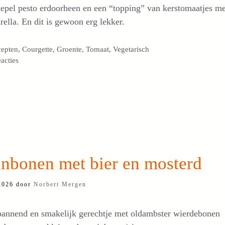
lepel pesto erdoorheen en een “topping” van kerstomaatjes me
ella. En dit is gewoon erg lekker.
egorieën
cepten
,
Courgette
,
Groente
,
Tomaat
,
Vegetarisch
eacties
inbonen met bier en mosterd
 2026
door
Norbert Mergen
pannend en smakelijk gerechtje met oldambster wierdebonen