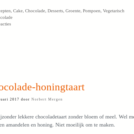
egorieën
cepten
,
Cake
,
Chocolade
,
Desserts
,
Groente
,
Pompoen
,
Vegetarisch
s
colade
eacties
ocolade-honingtaart
ruari 2017
door
Norbert Mergen
jzonder lekkere chocoladetaart zonder bloem of meel. Wel m
en amandelen en honing. Niet moeilijk om te maken.