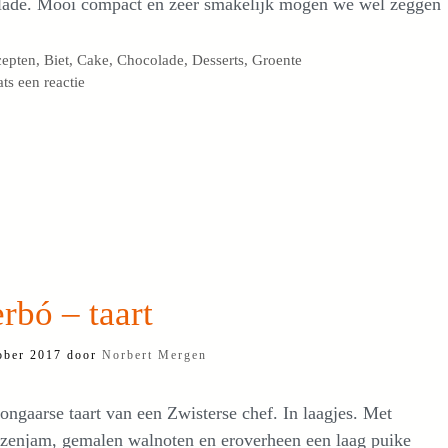
lade. Mooi compact en zeer smakelijk mogen we wel zeggen
egorieën
cepten
,
Biet
,
Cake
,
Chocolade
,
Desserts
,
Groente
ats een reactie
rbó – taart
ober 2017
door
Norbert Mergen
ngaarse taart van een Zwisterse chef. In laagjes. Met
ozenjam, gemalen walnoten en eroverheen een laag puike