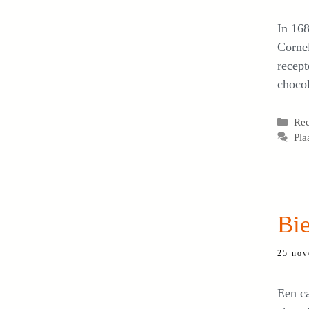
In 168
Cornel
recept
choco
Cat
Re
Pla
Bi
25 nov
Een ca