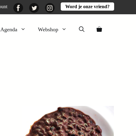
Facebook
Twitter
Instagram
ount
Word je onze vriend?
Agenda
Webshop
Veluwezomer
Aarde en mest
Activiteiten
Boeken
Mooi
Lekker