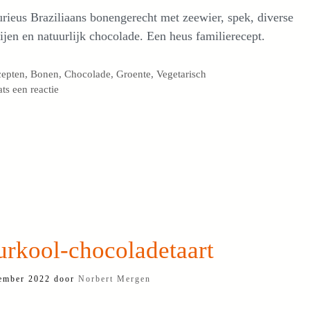
rieus Braziliaans bonengerecht met zeewier, spek, diverse
ijen en natuurlijk chocolade. Een heus familierecept.
egorieën
cepten
,
Bonen
,
Chocolade
,
Groente
,
Vegetarisch
ats een reactie
urkool-chocoladetaart
ember 2022
door
Norbert Mergen