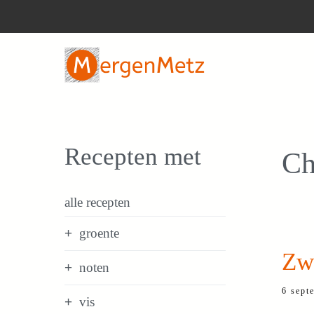
Ga
naar
de
inhoud
Recepten met
Ch
alle recepten
groente
Zw
noten
6 sept
vis