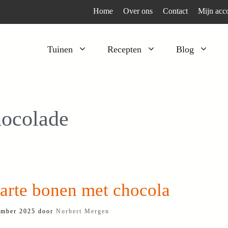
Home
Over ons
Contact
Mijn acc
Tuinen
Recepten
Blog
Heesters
Bijzonder en apart
Klimplanten
Kruiden
ocolade
Kruiden
Peulgroenten
Moestuin
Tomaten
Verfplanten
Vruchtgewassen
Voedselbos
Wortelgroenten
arte bonen met chocola
Bladgroenten
ember 2025
door
Norbert Mergen