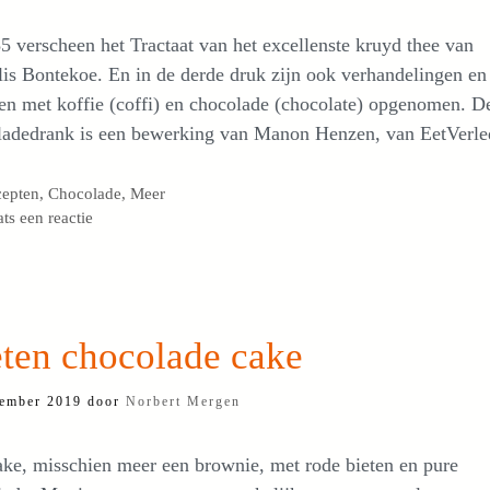
5 verscheen het Tractaat van het excellenste kruyd thee van
is Bontekoe. En in de derde druk zijn ook verhandelingen en
en met koffie (coffi) en chocolade (chocolate) opgenomen. D
ladedrank is een bewerking van Manon Henzen, van EetVerle
egorieën
cepten
,
Chocolade
,
Meer
ats een reactie
eten chocolade cake
ember 2019
door
Norbert Mergen
ke, misschien meer een brownie, met rode bieten en pure