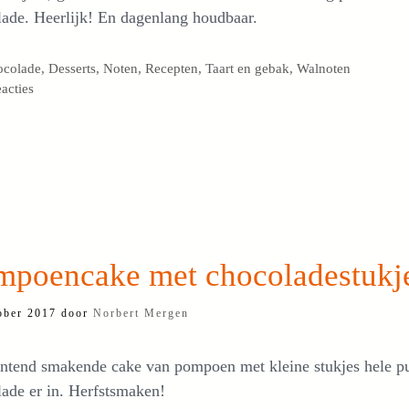
ade. Heerlijk! En dagenlang houdbaar.
egorieën
ocolade
,
Desserts
,
Noten
,
Recepten
,
Taart en gebak
,
Walnoten
eacties
mpoencake met chocoladestukj
ober 2017
door
Norbert Mergen
ntend smakende cake van pompoen met kleine stukjes hele p
ade er in. Herfstsmaken!