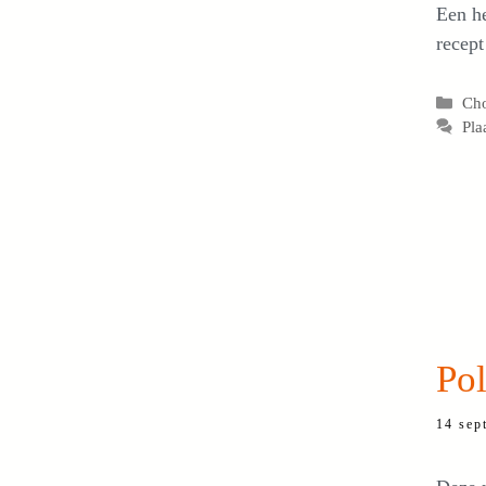
Een he
recept
Cat
Ch
Pla
Pol
14 sep