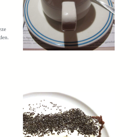
eze
den.