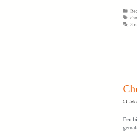
Cat
Re
Tag
cho
3 r
Ch
11 feb
Een bi
gemal