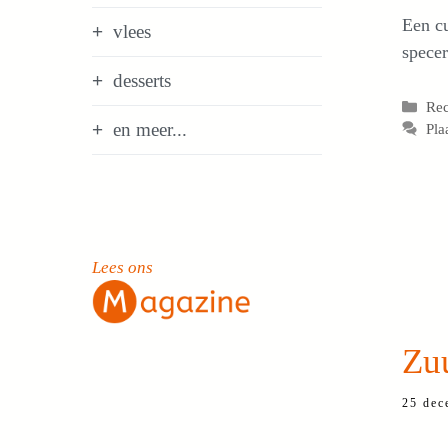
Een cu
vlees
specer
desserts
Cat
Re
en meer...
Pla
Lees ons
Zu
25 dec