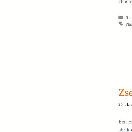
choco
Cat
Re
Pla
Zse
25 okt
Een Ho
abrik