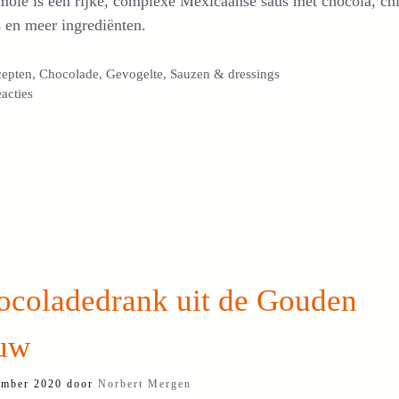
ole is een rijke, complexe Mexicaanse saus met chocola, chi
 en meer ingrediënten.
egorieën
cepten
,
Chocolade
,
Gevogelte
,
Sauzen & dressings
eacties
ocoladedrank uit de Gouden
uw
ember 2020
door
Norbert Mergen