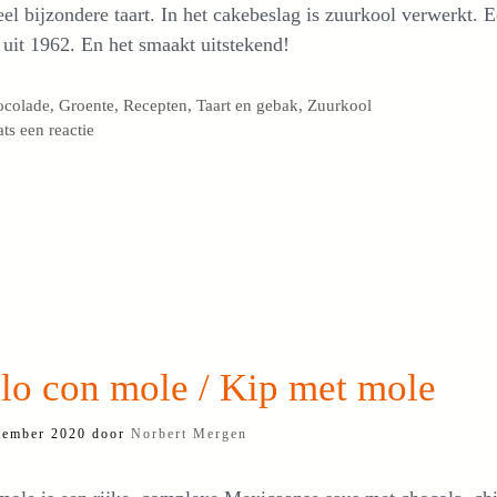
el bijzondere taart. In het cakebeslag is zuurkool verwerkt. 
 uit 1962. En het smaakt uitstekend!
egorieën
ocolade
,
Groente
,
Recepten
,
Taart en gebak
,
Zuurkool
ats een reactie
lo con mole / Kip met mole
tember 2020
door
Norbert Mergen