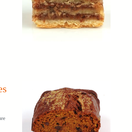
es
ure