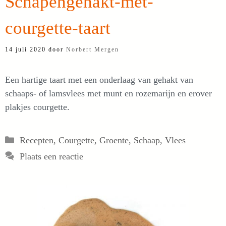
Schapengehakt-met-
courgette-taart
14 juli 2020
door
Norbert Mergen
Een hartige taart met een onderlaag van gehakt van
schaaps- of lamsvlees met munt en rozemarijn en erover
plakjes courgette.
Categorieën
Recepten
,
Courgette
,
Groente
,
Schaap
,
Vlees
Plaats een reactie