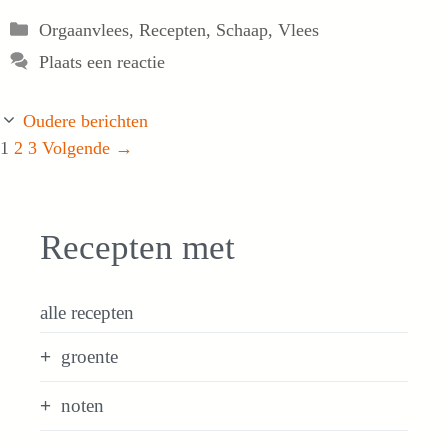
Categorieën
Orgaanvlees
,
Recepten
,
Schaap
,
Vlees
Plaats een reactie
Oudere berichten
Pagina
Pagina
Pagina
1
2
3
Volgende
→
Recepten met
alle recepten
groente
noten