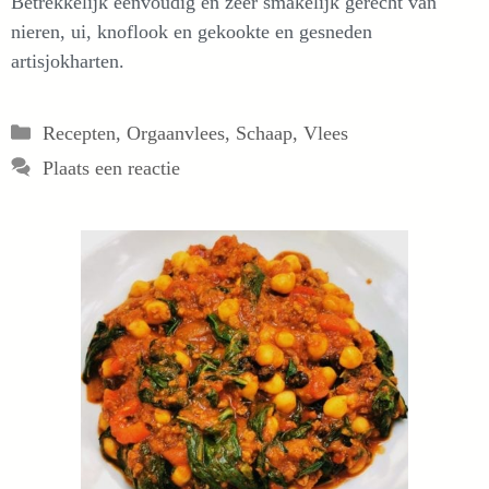
Betrekkelijk eenvoudig en zeer smakelijk gerecht van
nieren, ui, knoflook en gekookte en gesneden
artisjokharten.
Categorieën
Recepten
,
Orgaanvlees
,
Schaap
,
Vlees
Plaats een reactie