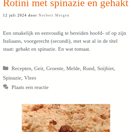
Rotini met spinazie en gehakt
12 juli 2024
door
Norbert Mergen
Een smakelijk en eenvoudig te bereiden hoofd- of op zijn
Italiaans, voorgerecht (secundi), met wat al in de titel
staat: gehakt en spinazie. En wat tomaat.
Categorieën
Recepten
,
Geit
,
Groente
,
Melde
,
Rund
,
Snijbiet
,
Spinazie
,
Vlees
Plaats een reactie