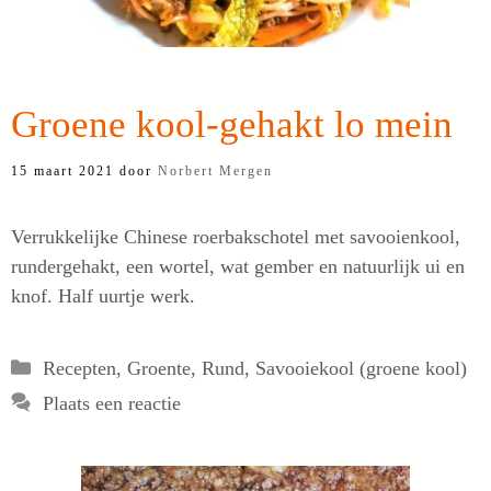
Groene kool-gehakt lo mein
15 maart 2021
door
Norbert Mergen
Verrukkelijke Chinese roerbakschotel met savooienkool,
rundergehakt, een wortel, wat gember en natuurlijk ui en
knof. Half uurtje werk.
Categorieën
Recepten
,
Groente
,
Rund
,
Savooiekool (groene kool)
Plaats een reactie