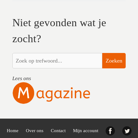
Niet gevonden wat je
zocht?
Zoeken
Lees ons
Facebook
Twi
Home
Over ons
Contact
Mijn account