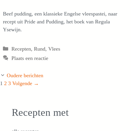
Beef pudding, een klassieke Engelse vleespastei, naar
recept uit Pride and Pudding, het boek van Regula
Ysewijn.
Categorieën
Recepten
,
Rund
,
Vlees
Plaats een reactie
Oudere berichten
Pagina
Pagina
Pagina
1
2
3
Volgende
→
Recepten met