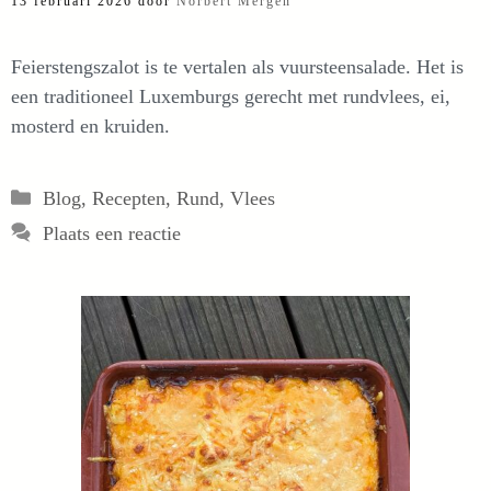
13 februari 2026
door
Norbert Mergen
Feierstengszalot is te vertalen als vuursteensalade. Het is
een traditioneel Luxemburgs gerecht met rundvlees, ei,
mosterd en kruiden.
Categorieën
Blog
,
Recepten
,
Rund
,
Vlees
Plaats een reactie