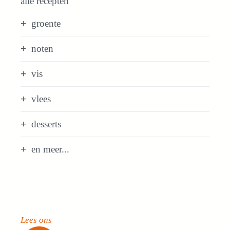
alle recepten
groente
noten
vis
vlees
desserts
en meer...
Lees ons