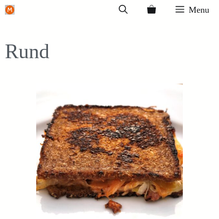
Ga
Menu
naar
de
Rund
inhoud