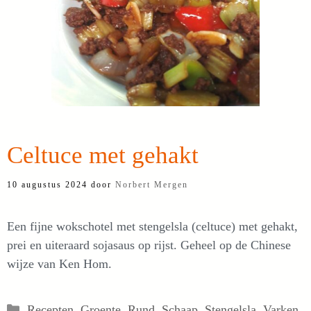
Celtuce met gehakt
10 augustus 2024
door
Norbert Mergen
Een fijne wokschotel met stengelsla (celtuce) met gehakt,
prei en uiteraard sojasaus op rijst. Geheel op de Chinese
wijze van Ken Hom.
Categorieën
Recepten
,
Groente
,
Rund
,
Schaap
,
Stengelsla
,
Varken