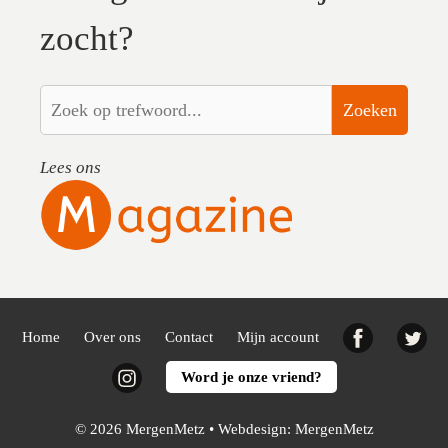
zocht?
Zoeken
Lees ons
Facebook
Twi
Home
Over ons
Contact
Mijn account
Instagram
Word je onze vriend?
© 2026 MergenMetz • Webdesign:
MergenMetz