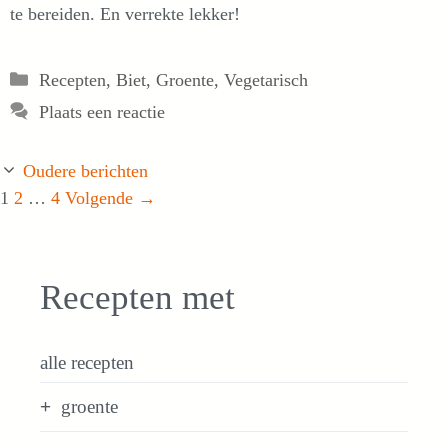
te bereiden. En verrekte lekker!
Categorieën
Recepten
,
Biet
,
Groente
,
Vegetarisch
Plaats een reactie
Oudere berichten
Pagina
Pagina
Pagina
1
2
…
4
Volgende
→
Recepten met
alle recepten
groente