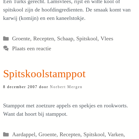
Een Turks gerecht. Lamsvlees, rijst en witte kool of
spitskool zijn de hoofdingredienten. De smaak komt van
karwij (komijn) en een kaneelstokje.
Categorieën
Groente
,
Recepten
,
Schaap
,
Spitskool
,
Vlees
Plaats een reactie
Spitskoolstamppot
8 december 2007
door
Norbert Mergen
Stamppot met zoetzure appels en spekjes en rookworts.
Want dat hoort bij stamppot.
Categorieën
Aardappel
,
Groente
,
Recepten
,
Spitskool
,
Varken
,