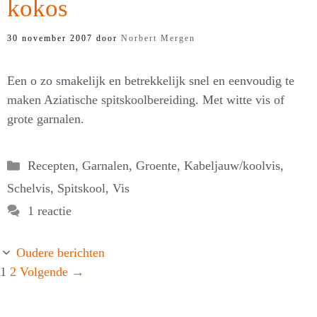
kokos
30 november 2007
door
Norbert Mergen
Een o zo smakelijk en betrekkelijk snel en eenvoudig te
maken Aziatische spitskoolbereiding. Met witte vis of
grote garnalen.
Categorieën
Recepten
,
Garnalen
,
Groente
,
Kabeljauw/koolvis
,
Schelvis
,
Spitskool
,
Vis
1 reactie
Oudere berichten
Pagina
Pagina
1
2
Volgende
→