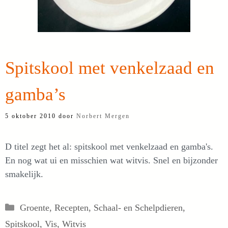
Spitskool met venkelzaad en
gamba’s
5 oktober 2010
door
Norbert Mergen
D titel zegt het al: spitskool met venkelzaad en gamba's.
En nog wat ui en misschien wat witvis. Snel en bijzonder
smakelijk.
Categorieën
Groente
,
Recepten
,
Schaal- en Schelpdieren
,
Spitskool
,
Vis
,
Witvis