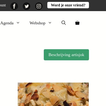
Facebook
Twitter
Instagram
ount
Word je onze vriend?
Agenda
Webshop
Veluwezomer
Aarde en mest
Beschrijving artisjok
Activiteiten
Boeken
Mooi
Lekker