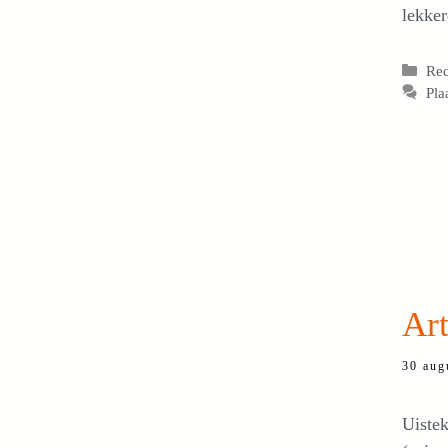
lekker
Cat
Re
Pla
Art
30 aug
Uistek