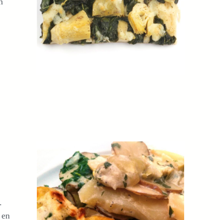
n
.
 en