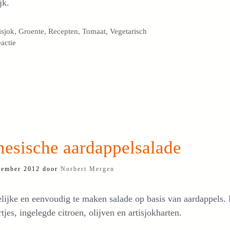
jk.
egorieën
isjok
,
Groente
,
Recepten
,
Tomaat
,
Vegetarisch
eactie
nesische aardappelsalade
tember 2012
door
Norbert Mergen
ijke en eenvoudig te maken salade op basis van aardappels.
tjes, ingelegde citroen, olijven en artisjokharten.