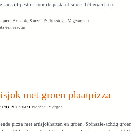
e saus of pesto. Door de pasta of smeer het ergens op.
egorieën
cepten
,
Artisjok
,
Sauzen & dressings
,
Vegetarisch
ats een reactie
isjok met groen plaatpizza
ustus 2017
door
Norbert Mergen
ende pizza met artisjokharten en groen. Spinazie-achtig groe