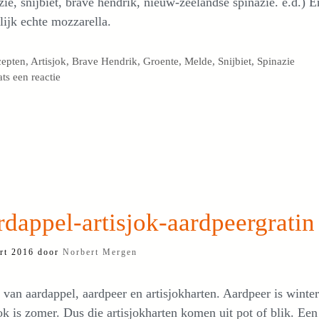
zie, snijbiet, brave hendrik, nieuw-zeelandse spinazie. e.d.) E
lijk echte mozzarella.
egorieën
cepten
,
Artisjok
,
Brave Hendrik
,
Groente
,
Melde
,
Snijbiet
,
Spinazie
ats een reactie
dappel-artisjok-aardpeergratin
rt 2016
door
Norbert Mergen
 van aardappel, aardpeer en artisjokharten. Aardpeer is winter
ok is zomer. Dus die artisjokharten komen uit pot of blik. Een