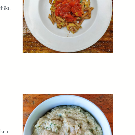
hikt.
aken