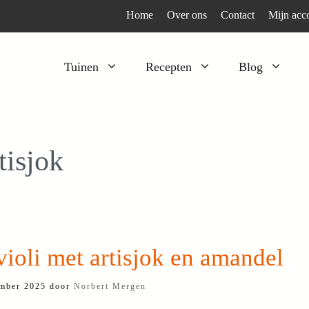
Home
Over ons
Contact
Mijn acc
Tuinen
Recepten
Blog
Heesters
Bijzonder en apart
Klimplanten
Kruiden
tisjok
Kruiden
Peulgroenten
Moestuin
Tomaten
Verfplanten
Vruchtgewassen
Voedselbos
Wortelgroenten
ioli met artisjok en amandel
Bladgroenten
mber 2025
door
Norbert Mergen