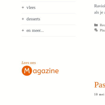
Raviol
vlees
als je
desserts
Cat
Re
en meer...
Pla
Lees ons
Pas
10 mei