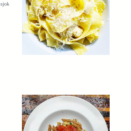
isjok