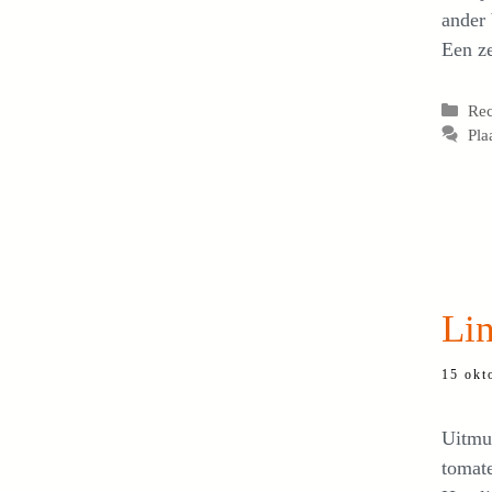
ander 
Een ze
Cat
Re
Pla
Lin
15 okt
Uitmun
tomate