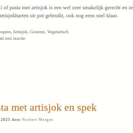
i of pasta met artisjok is een wel zeer smakelijk gerecht en z
 artisjokharten uit pot gebruikt, ook nog eens snel klaar.
egorieën
cepten
,
Artisjok
,
Groente
,
Vegetarisch
ats een reactie
ta met artisjok en spek
 2025
door
Norbert Mergen