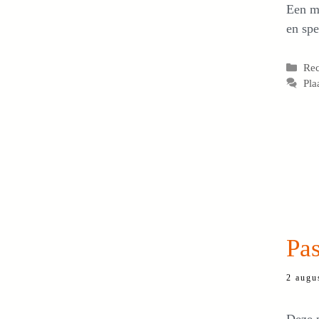
Een ma
en spe
Cat
Re
Pla
Pas
2 augu