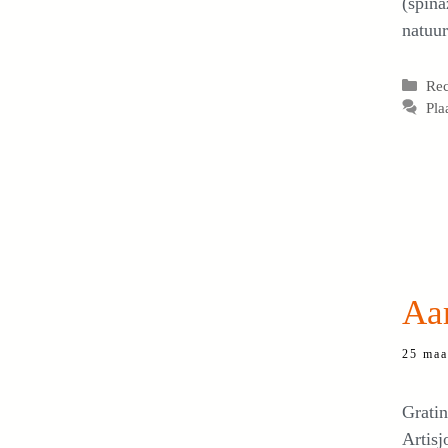
(spina
natuur
Cat
Re
Pla
Aar
25 maa
Gratin
Artisj