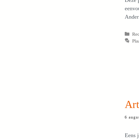
Deze p
eenvou
Anders
Cat
Re
Pla
Art
6 augu
Eens j