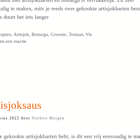
asta met artisjokharten en bottarga is verrukkelijk. En zeer
dig te maken, mits je reeds over gekookte artisjokharten besc
 duurt het iets langer
egorieën
cepten
,
Artisjok
,
Bottarga
,
Groente
,
Tomaat
,
Vis
ats een reactie
isjoksaus
stus 2022
door
Norbert Mergen
e gekookte artisjokharten hebt, is dit een vrij eenvoudig te m