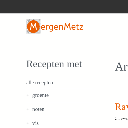
Ga
naar
de
inhoud
Recepten met
Ar
alle recepten
groente
Rav
noten
2 nove
vis