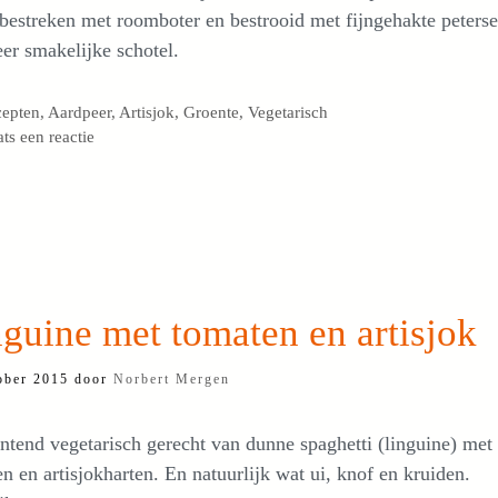
bestreken met roomboter en bestrooid met fijngehakte peterse
er smakelijke schotel.
egorieën
cepten
,
Aardpeer
,
Artisjok
,
Groente
,
Vegetarisch
ats een reactie
guine met tomaten en artisjok
ober 2015
door
Norbert Mergen
tend vegetarisch gerecht van dunne spaghetti (linguine) met
n en artisjokharten. En natuurlijk wat ui, knof en kruiden.