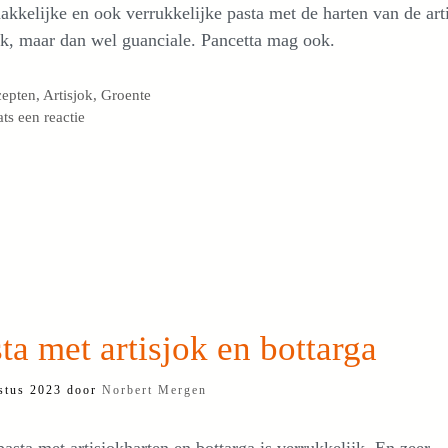
kkelijke en ook verrukkelijke pasta met de harten van de art
k, maar dan wel guanciale. Pancetta mag ook.
egorieën
cepten
,
Artisjok
,
Groente
ats een reactie
ta met artisjok en bottarga
stus 2023
door
Norbert Mergen