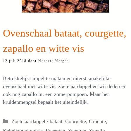
Ovenschaal bataat, courgette,
zapallo en witte vis
12 juli 2018
door
Norbert Mergen
Betrekkelijk simpel te maken en uiterst smakelijke
ovenschaal met witte vis, zoete aardappel en wij deden er
ook nog zapallo in: een zomerpompoen. Maar het
kruidenmengsel bepaalt het uiteindelijk.
Categorieën
Zoete aardappel / bataat
,
Courgette
,
Groente
,
Kabeljauw/koolvis
,
Recepten
,
Schelvis
,
Zapallo