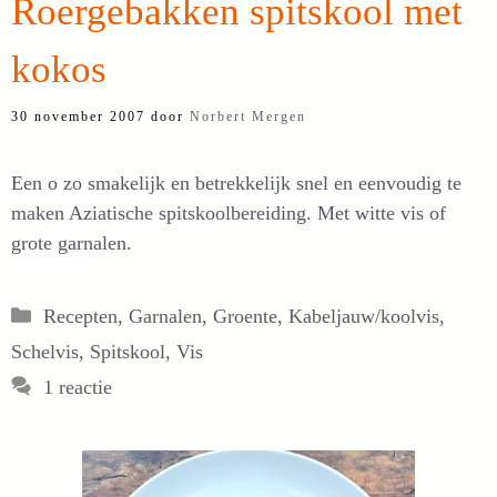
Roergebakken spitskool met
kokos
30 november 2007
door
Norbert Mergen
Een o zo smakelijk en betrekkelijk snel en eenvoudig te
maken Aziatische spitskoolbereiding. Met witte vis of
grote garnalen.
Categorieën
Recepten
,
Garnalen
,
Groente
,
Kabeljauw/koolvis
,
Schelvis
,
Spitskool
,
Vis
1 reactie