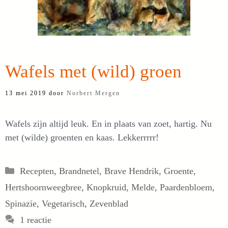
Wafels met (wild) groen
13 mei 2019
door
Norbert Mergen
Wafels zijn altijd leuk. En in plaats van zoet, hartig. Nu
met (wilde) groenten en kaas. Lekkerrrrr!
Categorieën
Recepten
,
Brandnetel
,
Brave Hendrik
,
Groente
,
Hertshoornweegbree
,
Knopkruid
,
Melde
,
Paardenbloem
,
Spinazie
,
Vegetarisch
,
Zevenblad
1 reactie