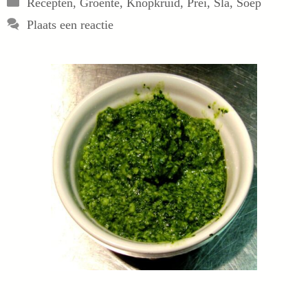
Categorieën
Recepten
,
Groente
,
Knopkruid
,
Prei
,
Sla
,
Soep
Plaats een reactie