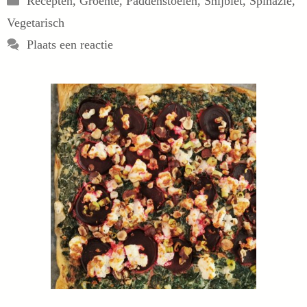
Recepten
,
Groente
,
Paddenstoelen
,
Snijbiet
,
Spinazie
,
Vegetarisch
Plaats een reactie