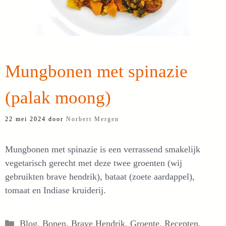
Mungbonen met spinazie
(palak moong)
22 mei 2024
door
Norbert Mergen
Mungbonen met spinazie is een verrassend smakelijk
vegetarisch gerecht met deze twee groenten (wij
gebruikten brave hendrik), bataat (zoete aardappel),
tomaat en Indiase kruiderij.
Categorieën
Blog
,
Bonen
,
Brave Hendrik
,
Groente
,
Recepten
,