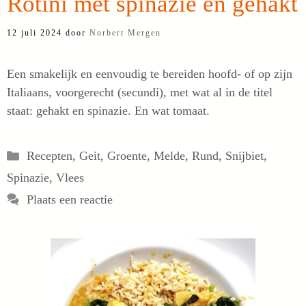
Rotini met spinazie en gehakt
12 juli 2024
door
Norbert Mergen
Een smakelijk en eenvoudig te bereiden hoofd- of op zijn
Italiaans, voorgerecht (secundi), met wat al in de titel
staat: gehakt en spinazie. En wat tomaat.
Categorieën
Recepten
,
Geit
,
Groente
,
Melde
,
Rund
,
Snijbiet
,
Spinazie
,
Vlees
Plaats een reactie