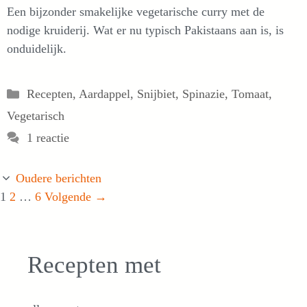
Een bijzonder smakelijke vegetarische curry met de
nodige kruiderij. Wat er nu typisch Pakistaans aan is, is
onduidelijk.
Categorieën
Recepten
,
Aardappel
,
Snijbiet
,
Spinazie
,
Tomaat
,
Vegetarisch
1 reactie
Oudere berichten
Pagina
Pagina
Pagina
1
2
…
6
Volgende
→
Recepten met