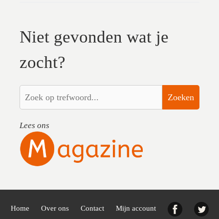
Niet gevonden wat je
zocht?
Zoeken
Lees ons
Facebook
Twi
Home
Over ons
Contact
Mijn account