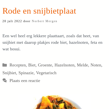
Rode en snijbietplaat
20 juli 2022
door
Norbert Mergen
Een wel heel erg lekkere plaattaart, zoals dat heet, van
snijbiet met daarop plakjes rode biet, hazelnoten, feta en
wat bosui.
Categorieën
Recepten
,
Biet
,
Groente
,
Hazelnoten
,
Melde
,
Noten
,
Snijbiet
,
Spinazie
,
Vegetarisch
Plaats een reactie