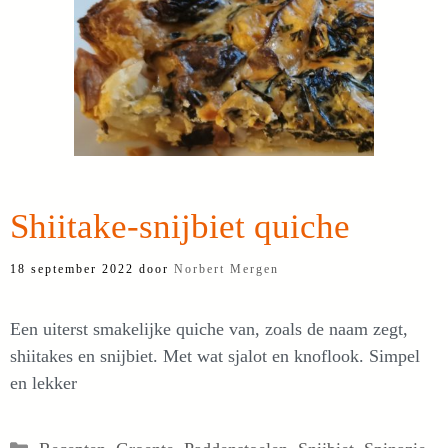
Shiitake-snijbiet quiche
18 september 2022
door
Norbert Mergen
Een uiterst smakelijke quiche van, zoals de naam zegt,
shiitakes en snijbiet. Met wat sjalot en knoflook. Simpel
en lekker
Categorieën