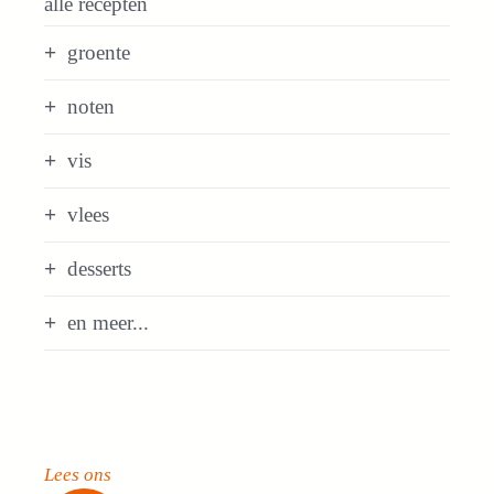
alle recepten
groente
noten
vis
vlees
desserts
en meer...
Lees ons