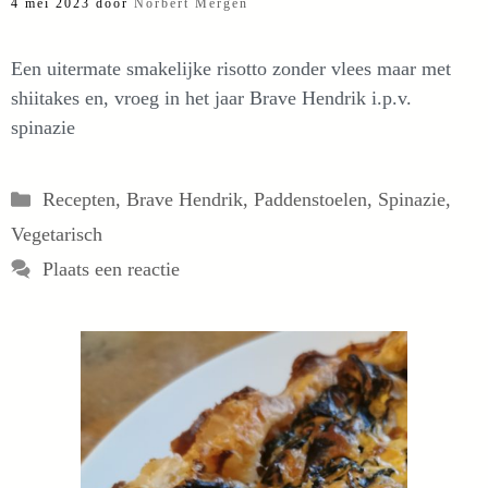
4 mei 2023
door
Norbert Mergen
Een uitermate smakelijke risotto zonder vlees maar met
shiitakes en, vroeg in het jaar Brave Hendrik i.p.v.
spinazie
Categorieën
Recepten
,
Brave Hendrik
,
Paddenstoelen
,
Spinazie
,
Vegetarisch
Plaats een reactie