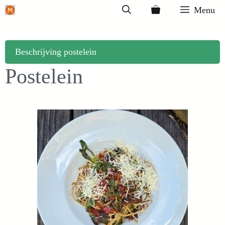
Ga
Menu
naar
de
inhoud
Beschrijving postelein
Postelein