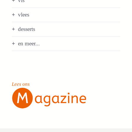
vis
vlees
desserts
en meer...
Lees ons