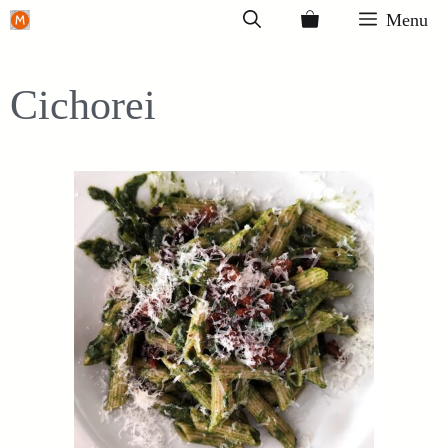
Ga
Menu
naar
de
Cichorei
inhoud