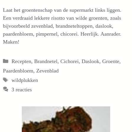
Laat het groentenschap van de supermarkt links liggen.
Een verdraaid lekkere risotto van wilde groenten, zoals
bijvoorbeeld zevenblad, brandneteltoppen, daslook,
paardenbloem, pimpernel, chicorei. Heerlijk. Aanrader.
Maken!
Categorieën
Recepten
,
Brandnetel
,
Cichorei
,
Daslook
,
Groente
,
Paardenbloem
,
Zevenblad
Tags
wildplukken
3 reacties