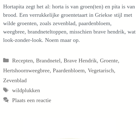
Hortapita zegt het al: horta is van groen(ten) en pita is van
brood. Een verrukkelijke groentetaart in Griekse stijl met
wilde groenten, zoals zevenblad, paardenbloem,
weegbree, brandneteltoppen, misschien brave hendrik, wat
look-zonder-look. Noem maar op.
Categorieën
Recepten
,
Brandnetel
,
Brave Hendrik
,
Groente
,
Hertshoornweegbree
,
Paardenbloem
,
Vegetarisch
,
Zevenblad
Tags
wildplukken
Plaats een reactie