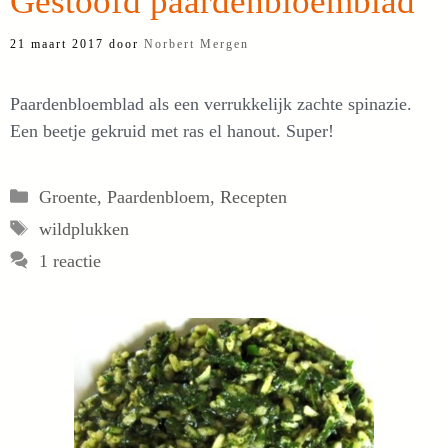
Gestoofd paardenbloemblad
21 maart 2017
door
Norbert Mergen
Paardenbloemblad als een verrukkelijk zachte spinazie.
Een beetje gekruid met ras el hanout. Super!
Categorieën
Groente
,
Paardenbloem
,
Recepten
Tags
wildplukken
1 reactie