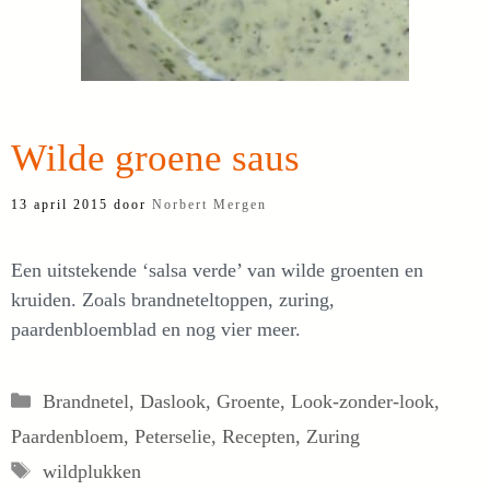
Wilde groene saus
13 april 2015
door
Norbert Mergen
Een uitstekende ‘salsa verde’ van wilde groenten en
kruiden. Zoals brandneteltoppen, zuring,
paardenbloemblad en nog vier meer.
Categorieën
Brandnetel
,
Daslook
,
Groente
,
Look-zonder-look
,
Paardenbloem
,
Peterselie
,
Recepten
,
Zuring
Tags
wildplukken