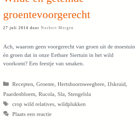
groentevoorgerecht
27 juli 2014
door
Norbert Mergen
Ach, waarom geen voorgerecht van groen uit de moestuin
èn groen dat in onze Eetbare Siertuin in het wild
voorkomt? Een feestje van smaken.
Categorieën
Recepten
,
Groente
,
Hertshoornweegbree
,
IJskruid
,
Paardenbloem
,
Rucola
,
Sla
,
Stengelsla
Tags
crop wild relatives
,
wildplukken
Plaats een reactie