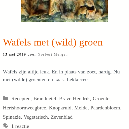
Wafels met (wild) groen
13 mei 2019
door
Norbert Mergen
Wafels zijn altijd leuk. En in plaats van zoet, hartig. Nu
met (wilde) groenten en kaas. Lekkerrrrr!
Categorieën
Recepten
,
Brandnetel
,
Brave Hendrik
,
Groente
,
Hertshoornweegbree
,
Knopkruid
,
Melde
,
Paardenbloem
,
Spinazie
,
Vegetarisch
,
Zevenblad
1 reactie