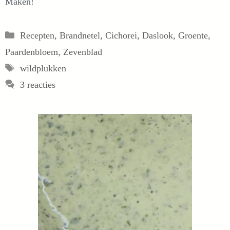
Maken!
Categorieën
Recepten
,
Brandnetel
,
Cichorei
,
Daslook
,
Groente
,
Paardenbloem
,
Zevenblad
Tags
wildplukken
3 reacties