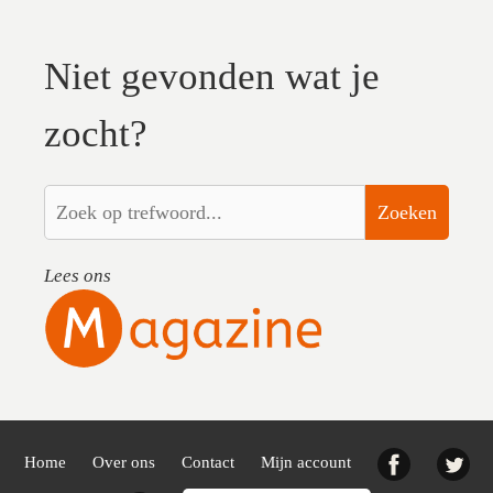
Niet gevonden wat je
zocht?
Zoeken
Lees ons
Facebook
Twi
Home
Over ons
Contact
Mijn account