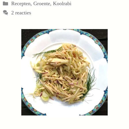
Categorieën
Recepten
,
Groente
,
Koolrabi
2 reacties