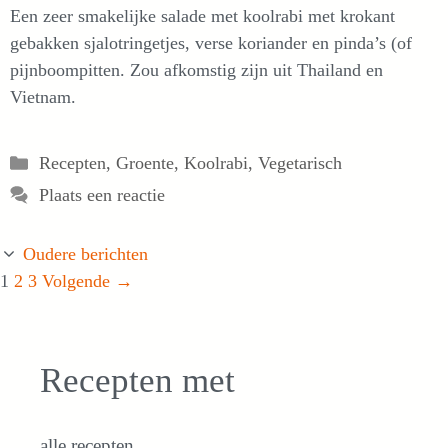
Een zeer smakelijke salade met koolrabi met krokant
gebakken sjalotringetjes, verse koriander en pinda’s (of
pijnboompitten. Zou afkomstig zijn uit Thailand en
Vietnam.
Categorieën
Recepten
,
Groente
,
Koolrabi
,
Vegetarisch
Plaats een reactie
Oudere berichten
Pagina
Pagina
Pagina
1
2
3
Volgende
→
Recepten met
alle recepten