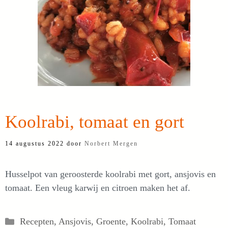
Koolrabi, tomaat en gort
14 augustus 2022
door
Norbert Mergen
Husselpot van geroosterde koolrabi met gort, ansjovis en
tomaat. Een vleug karwij en citroen maken het af.
Categorieën
Recepten
,
Ansjovis
,
Groente
,
Koolrabi
,
Tomaat