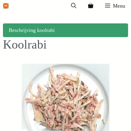
Ga
Menu
naar
de
inhoud
Beschrijving koolrabi
Koolrabi