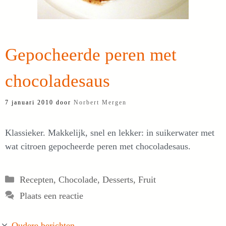
Gepocheerde peren met
chocoladesaus
7 januari 2010
door
Norbert Mergen
Klassieker. Makkelijk, snel en lekker: in suikerwater met
wat citroen gepocheerde peren met chocoladesaus.
Categorieën
Recepten
,
Chocolade
,
Desserts
,
Fruit
Plaats een reactie
Oudere berichten