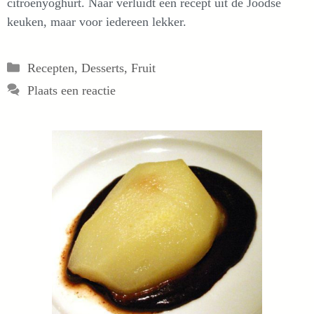
citroenyoghurt. Naar verluidt een recept uit de Joodse
keuken, maar voor iedereen lekker.
Categorieën
Recepten
,
Desserts
,
Fruit
Plaats een reactie