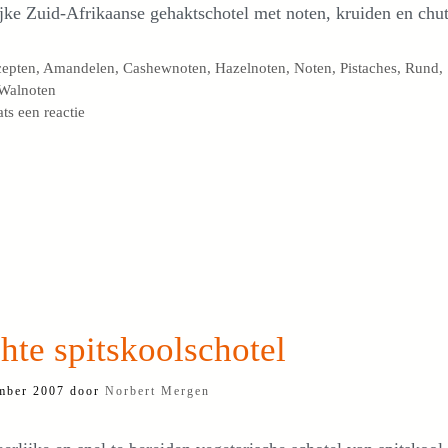
jke Zuid-Afrikaanse gehaktschotel met noten, kruiden en chu
egorieën
cepten
,
Amandelen
,
Cashewnoten
,
Hazelnoten
,
Noten
,
Pistaches
,
Rund
,
Walnoten
ats een reactie
hte spitskoolschotel
mber 2007
door
Norbert Mergen