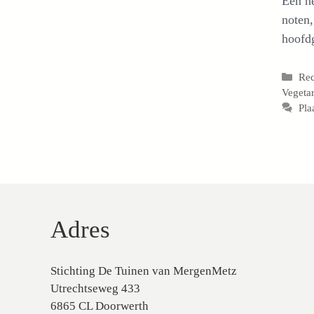
Een he
noten,
hoofdg
Cat
Re
Vegetar
Pla
Adres
Stichting De Tuinen van MergenMetz
Utrechtseweg 433
6865 CL Doorwerth