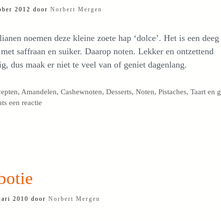
ober 2012
door
Norbert Mergen
lianen noemen deze kleine zoete hap ‘dolce’. Het is een deeg
met saffraan en suiker. Daarop noten. Lekker en ontzettend
g, dus maak er niet te veel van of geniet dagenlang.
egorieën
cepten
,
Amandelen
,
Cashewnoten
,
Desserts
,
Noten
,
Pistaches
,
Taart en 
ats een reactie
botie
uari 2010
door
Norbert Mergen