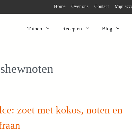
Home
Over ons
Contact
Mijn acc
Tuinen
Recepten
Blog
Heesters
Bijzonder en apart
Klimplanten
Kruiden
shewnoten
Kruiden
Peulgroenten
Moestuin
Tomaten
Verfplanten
Vruchtgewassen
Voedselbos
Wortelgroenten
ce: zoet met kokos, noten en
Bladgroenten
fraan