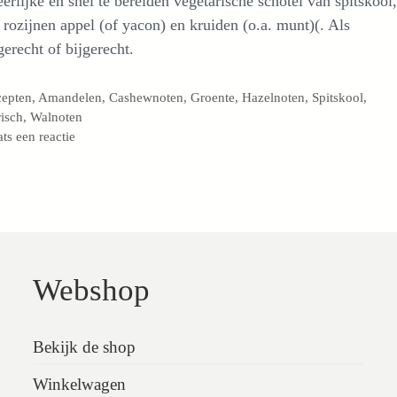
erlijke en snel te bereiden vegetarische schotel van spitskool,
 rozijnen appel (of yacon) en kruiden (o.a. munt)(. Als
erecht of bijgerecht.
egorieën
cepten
,
Amandelen
,
Cashewnoten
,
Groente
,
Hazelnoten
,
Spitskool
,
isch
,
Walnoten
ats een reactie
Webshop
Bekijk de shop
Winkelwagen