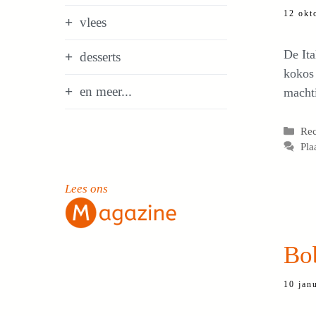
12 okt
vlees
De Ita
desserts
kokos 
en meer...
machti
Cat
Re
Pla
Lees ons
Bo
10 jan