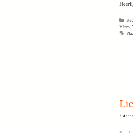
Heerli
Cat
Re
Vlees
,
Pla
Lic
7 dece