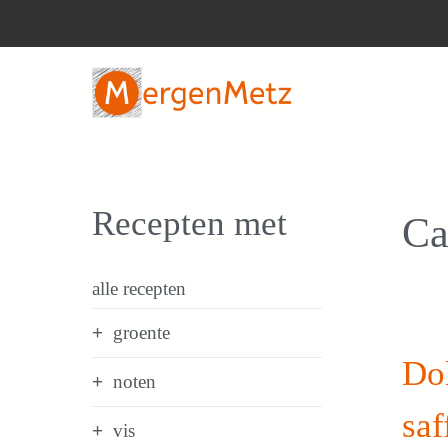
Ga
naar
de
inhoud
Recepten met
Ca
alle recepten
groente
Dol
noten
saf
vis