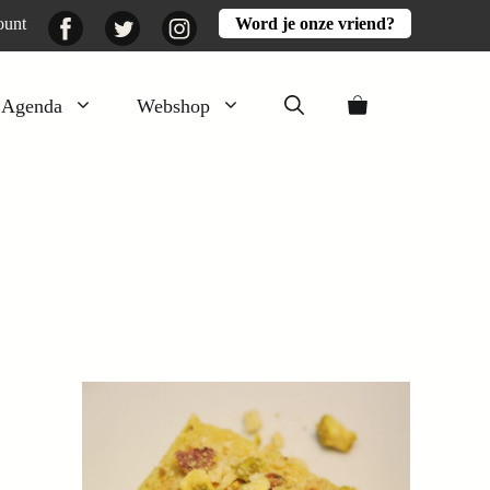
Facebook
Twitter
Instagram
ount
Word je onze vriend?
Agenda
Webshop
Veluwezomer
Aarde en mest
Activiteiten
Boeken
Mooi
Lekker