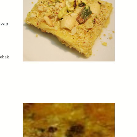
 van
gebak