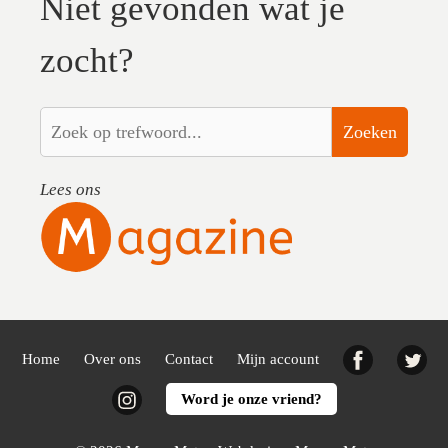
Niet gevonden wat je
zocht?
Zoeken
Lees ons
Facebook
Twi
Home
Over ons
Contact
Mijn account
Instagram
Word je onze vriend?