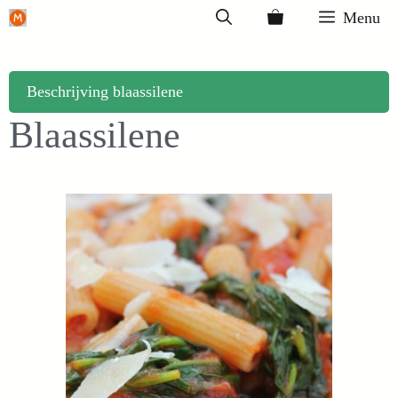
Ga
Menu
naar
de
inhoud
Beschrijving blaassilene
Blaassilene