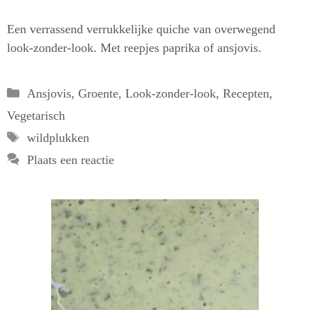
Een verrassend verrukkelijke quiche van overwegend
look-zonder-look. Met reepjes paprika of ansjovis.
Categorieën
Ansjovis
,
Groente
,
Look-zonder-look
,
Recepten
,
Vegetarisch
Tags
wildplukken
Plaats een reactie