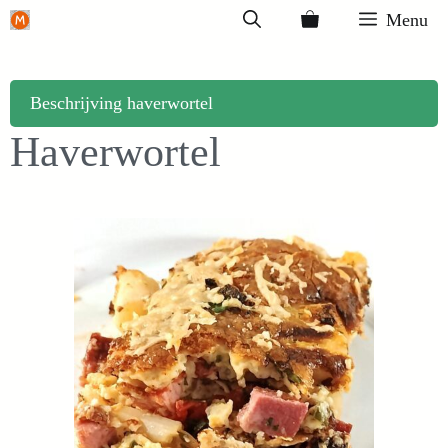
Ga
Menu
naar
de
inhoud
Beschrijving haverwortel
Haverwortel