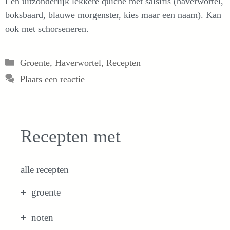
Een uitzonderlijk lekkere quiche met salsifis (haverwortel,
boksbaard, blauwe morgenster, kies maar een naam). Kan
ook met schorseneren.
Categorieën
Groente
,
Haverwortel
,
Recepten
Plaats een reactie
Recepten met
alle recepten
groente
noten