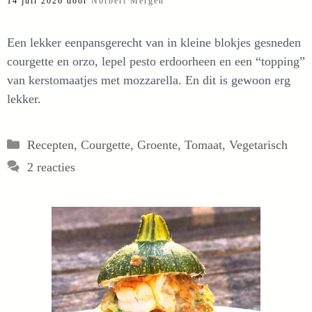
14 juli 2026
door
Norbert Mergen
Een lekker eenpansgerecht van in kleine blokjes gesneden
courgette en orzo, lepel pesto erdoorheen en een “topping”
van kerstomaatjes met mozzarella. En dit is gewoon erg
lekker.
Categorieën
Recepten
,
Courgette
,
Groente
,
Tomaat
,
Vegetarisch
2 reacties