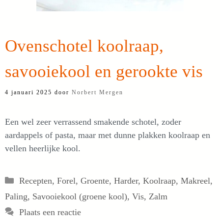
Ovenschotel koolraap,
savooiekool en gerookte vis
4 januari 2025
door
Norbert Mergen
Een wel zeer verrassend smakende schotel, zoder
aardappels of pasta, maar met dunne plakken koolraap en
vellen heerlijke kool.
Categorieën
Recepten
,
Forel
,
Groente
,
Harder
,
Koolraap
,
Makreel
,
Paling
,
Savooiekool (groene kool)
,
Vis
,
Zalm
Plaats een reactie