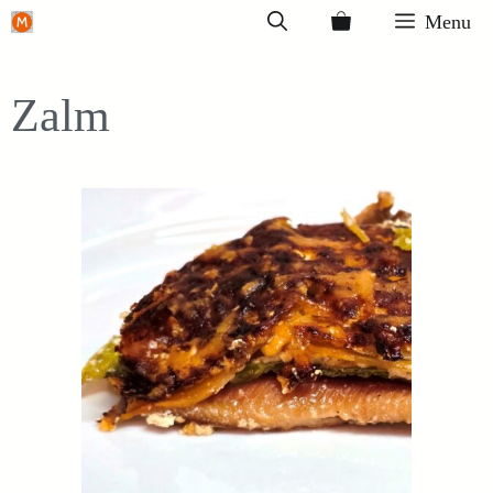
Ga
Menu
naar
de
Zalm
inhoud