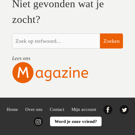
Niet gevonden wat je
zocht?
Zoeken
Lees ons
Facebook
Twi
Home
Over ons
Contact
Mijn account
Instagram
Word je onze vriend?