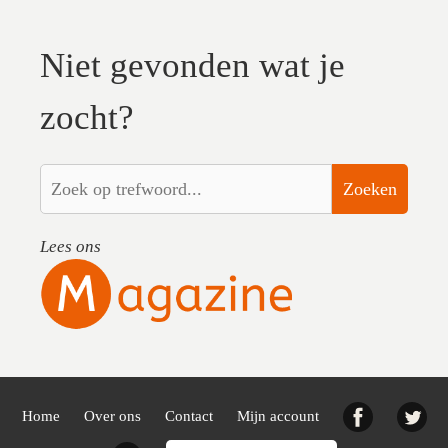
Niet gevonden wat je
zocht?
Zoeken
Lees ons
Facebook
Twi
Home
Over ons
Contact
Mijn account