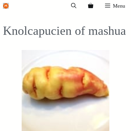
Ga
Menu
naar
de
Knolcapucien of mashua
inhoud