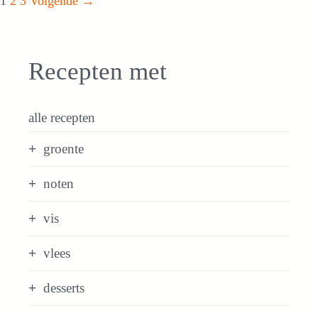
1
2
3
Volgende
→
Recepten met
alle recepten
groente
noten
vis
vlees
desserts