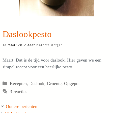
Daslookpesto
18 maart 2012
door
Norbert Mergen
Maart. Dat is de tijd voor daslook. Hier geven we een
simpel recept voor een heerlijke pesto.
Categorieën
Recepten
,
Daslook
,
Groente
,
Opgepot
3 reacties
Oudere berichten
Pagina
Pagina
Pagina