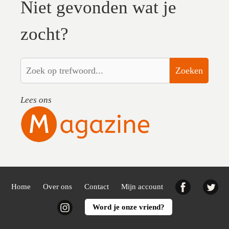
Niet gevonden wat je
zocht?
Zoeken
Lees ons
Facebook
Twi
Home
Over ons
Contact
Mijn account
Instagram
Word je onze vriend?