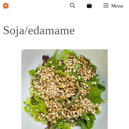
Ga
Menu
naar
de
Soja/edamame
inhoud