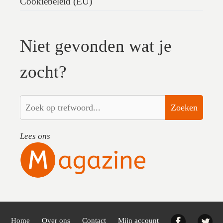
Cookiebeleid (EU)
Niet gevonden wat je
zocht?
Zoeken
Lees ons
Facebook
Twi
Home
Over ons
Contact
Mijn account