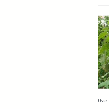
——
Over 