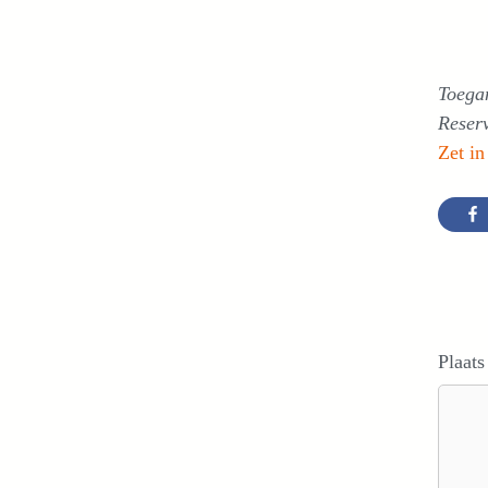
Toega
Reser
Zet in
Plaats
Reacti