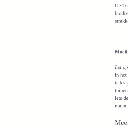
De Tui
biodiv
strakk
Moeil
Let op
in het
te kra
tuinen
iets d
noten,
Meer