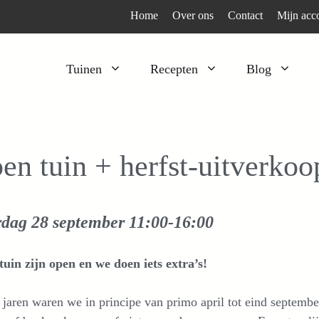
Home
Over ons
Contact
Mijn acc
Tuinen
Recepten
Blog
Heesters
Bijzonder en apart
Klimplanten
Kruiden
en tuin + herfst-uitverkoo
Kruiden
Peulgroenten
Moestuin
Tomaten
rdag 28 september
11:00-16:00
Verfplanten
Vruchtgewassen
Voedselbos
Wortelgroenten
uin zijn open en we doen iets extra’s!
Bladgroenten
jaren waren we in principe van primo april tot eind septemb