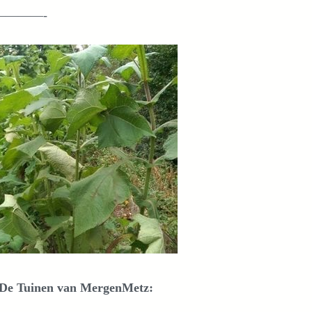
————-
De Tuinen van MergenMetz: