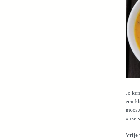
Je kun
een kl
moestu
onze s
Vrije