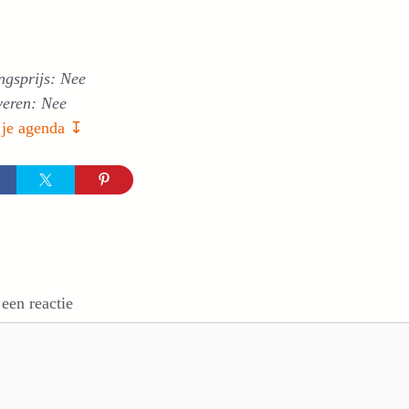
ngsprijs: Nee
veren: Nee
 je agenda ↧
 een reactie
e