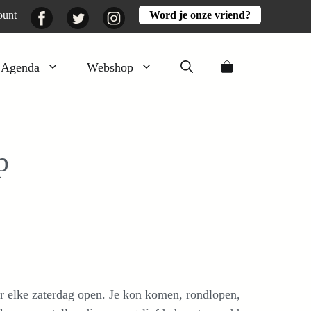
Facebook
Twitter
Instagram
ount
Word je onze vriend?
Agenda
Webshop
Veluwezomer
Aarde en mest
p
Activiteiten
Boeken
Mooi
Lekker
er elke zaterdag open. Je kon komen, rondlopen,