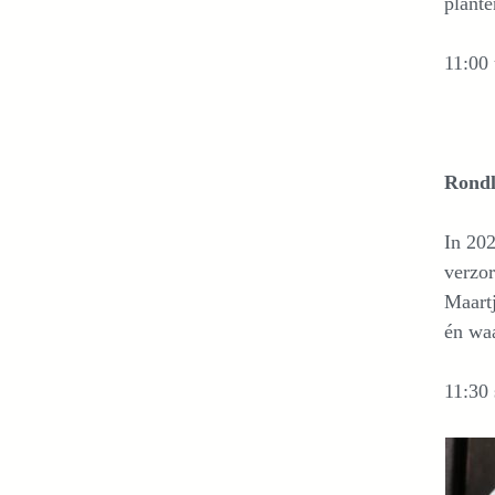
plante
11:00 
Rondl
In 20
verzor
Maartj
én waa
11:30 