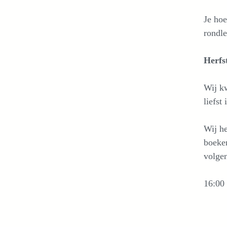
Je hoe
rondle
Herfs
Wij kw
liefst
Wij he
boeken
volgen
16:00 