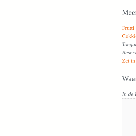
Meer
Frutti
Cokki
Toegan
Reser
Zet in
Waa
In de 