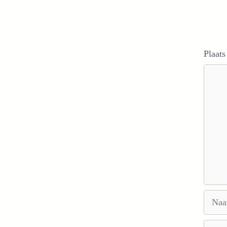
Plaats
Reacti
Naam
E-