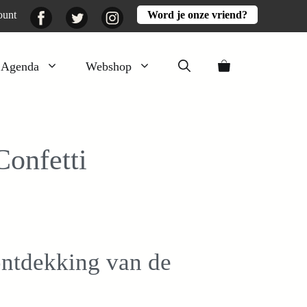
Facebook
Twitter
Instagram
ount
Word je onze vriend?
Agenda
Webshop
Veluwezomer
Aarde en mest
onfetti
Activiteiten
Boeken
Mooi
Lekker
ontdekking van de