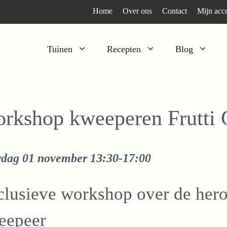
Home
Over ons
Contact
Mijn acc
Tuinen
Recepten
Blog
Heesters
Bijzonder en apart
Klimplanten
Kruiden
rkshop kweeperen Frutti C
Kruiden
Peulgroenten
Moestuin
Tomaten
rdag 01 november
13:30-17:00
Verfplanten
Vruchtgewassen
Voedselbos
Wortelgroenten
clusieve workshop over de her
Bladgroenten
eepeer