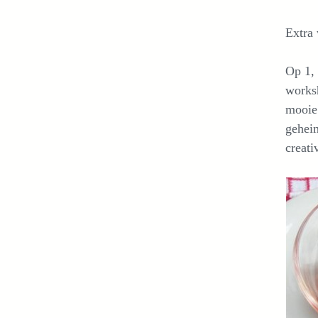
Extra
Op 1, 
works
mooie
geheim
creativ