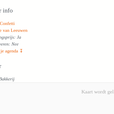
 info
 Confetti
e van Leeuwen
gsprijs: Ja
veren: Nee
 je agenda ↧
r
Bakkerij
Kaart wordt gel