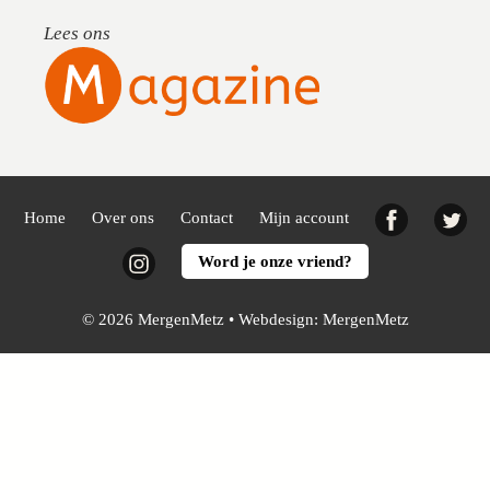
Lees ons
Facebook
Twi
Home
Over ons
Contact
Mijn account
Instagram
Word je onze vriend?
© 2026 MergenMetz • Webdesign:
MergenMetz