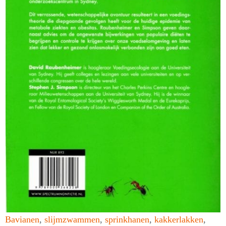
Bavianen
,
slijmzwammen
,
sprinkhanen
,
kakkerlakken
,