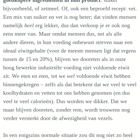
goedkopere ingrediënten in hun product
: suiker
bijvoorbeeld, of zetmeel. Of, ook een beproefd recept: vet.
Een mix van suiker en vet is nog beter; dat vinden mensen
namelijk
heel
erg lekker, dus dan verkoop je er ook nog
eens meer van. Maar omdat mensen dus, net als alle
andere dieren, in hun voeding onbewust streven naar een
ideaal eiwitgehalte (voor de meeste mensen ligt dat ergens
tussen de 15 en 20%), blijven we dooreten als in onze
hoog bewerkte industriële voeding niet voldoende eiwit
zit. We eten en eten, tot we
wel
voldoende eiwit hebben
binnengekregen – zelfs als dat betekent dat we veel te veel
koolhydraten en vetten tot ons hebben genomen (en dus
veel te veel calorieën). Dus worden we dikker. Dat we
maar blijven dooreten, zonder rem, wordt trouwens nog
verder versterkt door de afwezigheid van vezels.
In een enigszins normale situatie zou dit nog niet zo heel