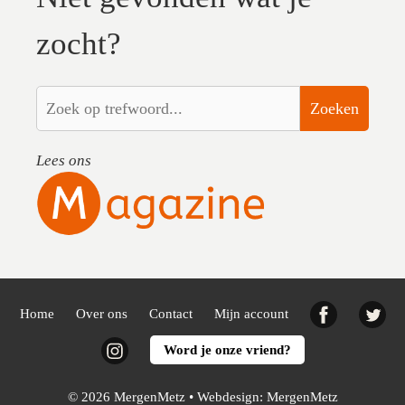
zocht?
Zoeken
Lees ons
Facebook
Twi
Home
Over ons
Contact
Mijn account
Instagram
Word je onze vriend?
© 2026 MergenMetz • Webdesign:
MergenMetz