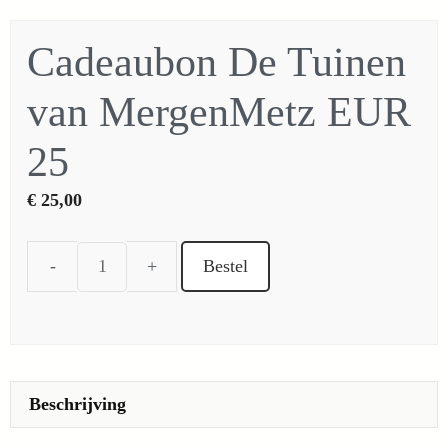
Cadeaubon De Tuinen
van MergenMetz EUR
25
€
25,00
Bestel
Cadeaubon
De
Tuinen
van
MergenMetz
Beschrijving
EUR
25