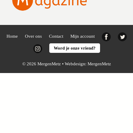
Facebook
Twi
Home
Over ons
Contact
Mijn account
Instagram
Word je onze vriend?
© 2026 MergenMetz • Webdesign:
MergenMetz