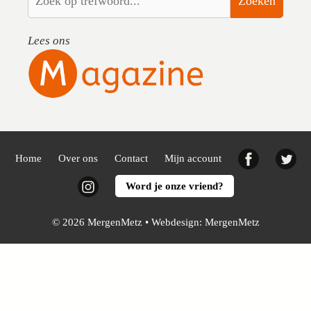
Zoeken
Lees ons
Facebook
Twi
Home
Over ons
Contact
Mijn account
Instagram
Word je onze vriend?
© 2026 MergenMetz • Webdesign:
MergenMetz