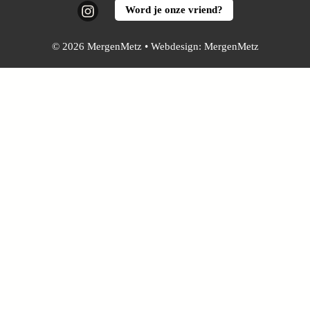
Instagram
Word je onze vriend?
© 2026 MergenMetz • Webdesign:
MergenMetz