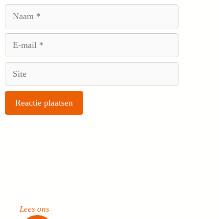
Naam
E-
mail
Site
Lees ons