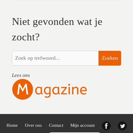
Niet gevonden wat je
zocht?
Zoeken
Lees ons
Facebook
Twi
Home
Over ons
Contact
Mijn account