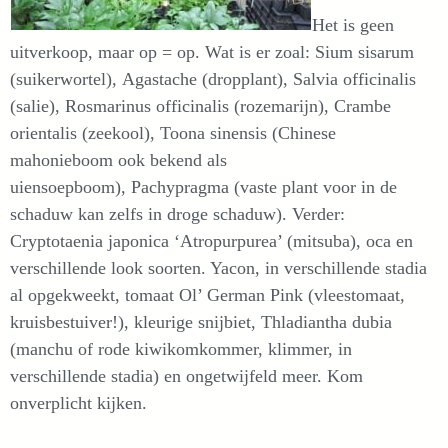
Het is geen
uitverkoop, maar op = op. Wat is er zoal: Sium sisarum
(suikerwortel), Agastache (dropplant), Salvia officinalis
(salie), Rosmarinus officinalis (rozemarijn), Crambe
orientalis (zeekool), Toona sinensis (Chinese
mahonieboom ook bekend als
uiensoepboom), Pachypragma (vaste plant voor in de
schaduw kan zelfs in droge schaduw). Verder:
Cryptotaenia japonica ‘Atropurpurea’ (mitsuba), oca en
verschillende look soorten. Yacon, in verschillende stadia
al opgekweekt, tomaat Ol’ German Pink (vleestomaat,
kruisbestuiver!), kleurige snijbiet, Thladiantha dubia
(manchu of rode kiwikomkommer, klimmer, in
verschillende stadia) en ongetwijfeld meer. Kom
onverplicht kijken.