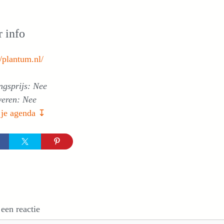
 info
//plantum.nl/
ngsprijs: Nee
veren: Nee
 je agenda ↧
 een reactie