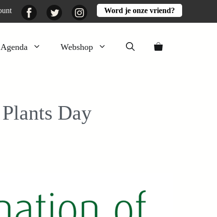
Facebook
Twitter
Instagram
ount
Word je onze vriend?
Agenda
Webshop
Veluwezomer
Aarde en mest
f Plants Day
Activiteiten
Boeken
Mooi
Lekker