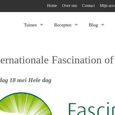
Home
Over ons
Contact
Mijn acc
Tuinen
Recepten
Blog
Heesters
Bijzonder en apart
Klimplanten
Kruiden
ternationale Fascination o
Kruiden
Peulgroenten
Moestuin
Tomaten
dag 18 mei
Hele dag
Verfplanten
Vruchtgewassen
Voedselbos
Wortelgroenten
Bladgroenten