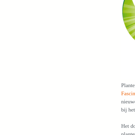
Plante
Fascin
nieuwe
bij he
Het do
plant