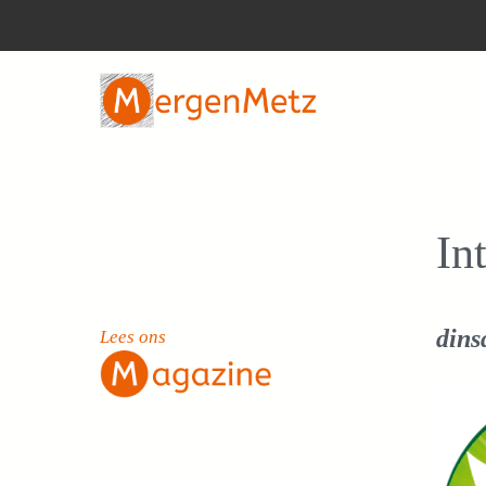
Ga
naar
de
inhoud
In
dins
Lees ons