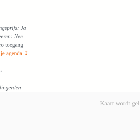
gsprijs: Ja
veren: Nee
ro toegang
 je agenda ↧
r
Bingerden
Kaart wordt gel