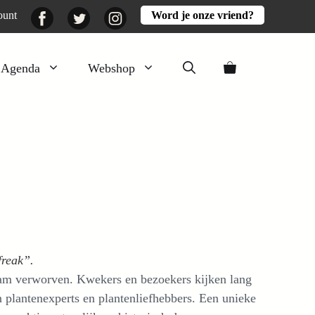
Facebook
Twitter
Instagram
ount
Word je onze vriend?
Agenda
Webshop
Veluwezomer
Aarde en mest
Activiteiten
Boeken
Mooi
Lekker
freak”.
aam verworven. Kwekers en bezoekers kijken lang
n plantenexperts en plantenliefhebbers. Een unieke