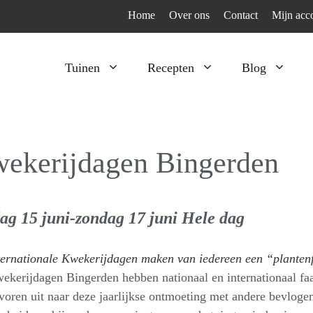
Home
Over ons
Contact
Mijn acc
Tuinen
Recepten
Blog
Heesters
Bijzonder en apart
Klimplanten
Kruiden
ekerijdagen Bingerden
Kruiden
Peulgroenten
Moestuin
Tomaten
dag 15 juni-zondag 17 juni
Hele dag
Verfplanten
Vruchtgewassen
Voedselbos
Wortelgroenten
ternationale Kwekerijdagen maken van iedereen een “planten
Bladgroenten
ekerijdagen Bingerden hebben nationaal en internationaal f
voren uit naar deze jaarlijkse ontmoeting met andere bevloge