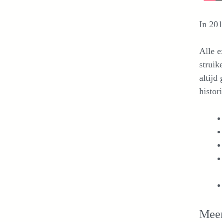
In 201
Alle e
struik
altijd
histor
Meer