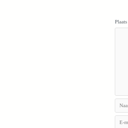
Plaats
Reacti
Naam
E-
mail